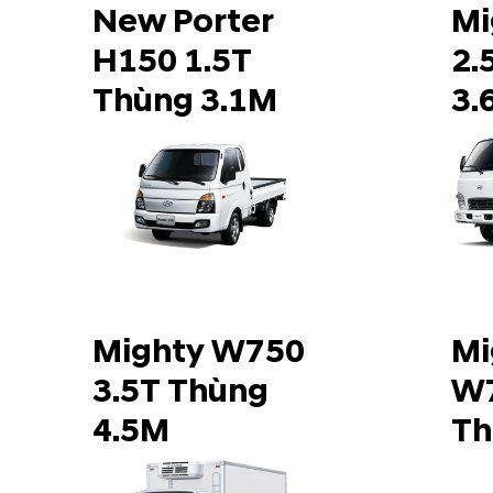
New Porter
Mi
H150 1.5T
2.
Thùng 3.1M
3.
Mighty W750
Mi
3.5T Thùng
W7
4.5M
Th