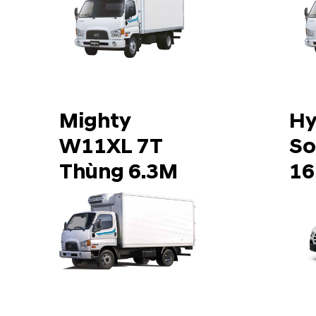
Mighty
Hy
W11XL 7T
So
Thùng 6.3M
16