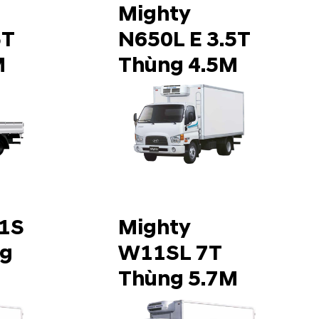
Mighty
5T
N650L E 3.5T
M
Thùng 4.5M
1S
Mighty
ng
W11SL 7T
Thùng 5.7M