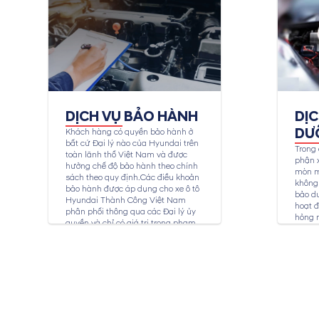
DỊCH VỤ BẢO HÀNH
DỊ
DƯ
Khách hàng có quyền bảo hành ở
bất cứ Đại lý nào của Hyundai trên
Trong 
toàn lãnh thổ Việt Nam và được
phận x
hưởng chế độ bảo hành theo chính
mòn m
sách theo quy định.Các điều khoản
không 
bảo hành được áp dụng cho xe ô tô
bảo dư
Hyundai Thành Công Việt Nam
hoạt đ
phân phối thông qua các Đại lý ủy
hỏng 
quyền và chỉ có giá trị trong phạm
toàn c
vi...
bảo dư