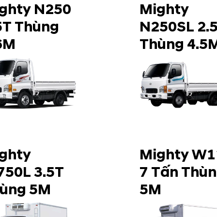
ghty N250
Mighty
5T Thùng
N250SL 2.
6M
Thùng 4.5
ghty
Mighty W1
50L 3.5T
7 Tấn Thù
ùng 5M
5M