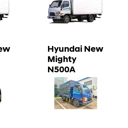
ew
Hyundai New
Mighty
N500A