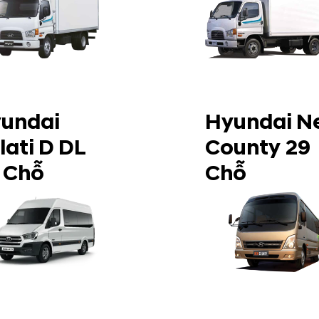
undai
Hyundai N
lati D DL
County 29
 Chỗ
Chỗ