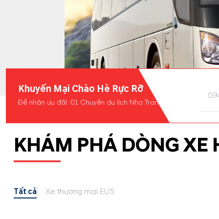
Khuyến Mại Chào Hè Rực Rỡ
Để nhận ưu đãi: 01 Chuyến du lịch Nha Trang
KHÁM PHÁ DÒNG XE 
Tất cả
Xe thương mại EU5