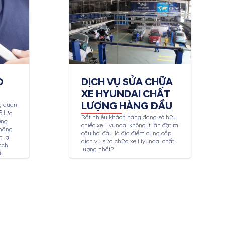
O
DỊCH VỤ SỬA CHỮA
XE HYUNDAI CHẤT
LƯỢNG HÀNG ĐẦU
g quan
ỗ lực
Rất nhiều khách hàng đang sở hữu
ợng
chiếc xe Hyundai không ít lần đặt ra
 nâng
câu hỏi đâu là địa điểm cung cấp
 lại
dịch vụ sửa chữa xe Hyundai chất
ách
lượng nhất?
.