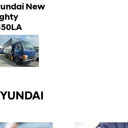
undai New
ghty
550LA
HYUNDAI