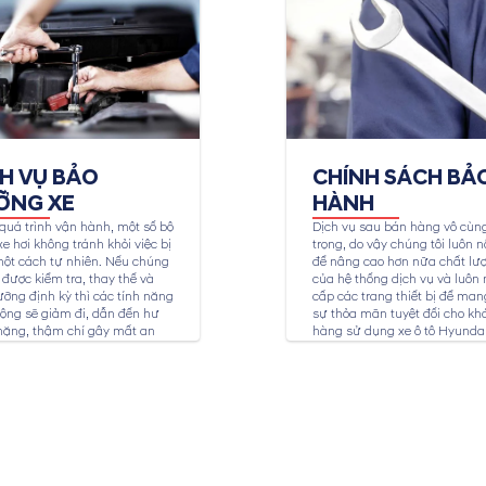
CH VỤ BẢO
CHÍNH SÁCH BẢ
ỠNG XE
HÀNH
quá trình vận hành, một số bộ
Dịch vụ sau bán hàng vô cùn
e hơi không tránh khỏi việc bị
trọng, do vậy chúng tôi luôn n
ột cách tự nhiên. Nếu chúng
để nâng cao hơn nữa chất lư
được kiểm tra, thay thế và
của hệ thống dịch vụ và luôn
ỡng định kỳ thì các tính năng
cấp các trang thiết bị để mang
ộng sẽ giảm đi, dẫn đến hư
sự thỏa mãn tuyệt đối cho kh
nặng, thậm chí gây mất an
hàng sử dụng xe ô tô Hyundai
ho người sử dụng. Dịch vụ
ỡng xe Hyundai tại...