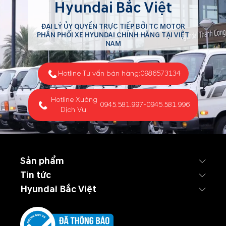
Hyundai Bắc Việt
ĐẠI LÝ ỦY QUYỀN TRỰC TIẾP BỞI TC MOTOR
PHÂN PHỐI XE HYUNDAI CHÍNH HÃNG TẠI VIỆT
NAM
Hotline Tư vấn bán hàng:
0986573134
Hotline Xưởng
0945.581.997
-
0945.581.996
Dịch Vụ:
Sản phẩm
Tin tức
Hyundai Bắc Việt