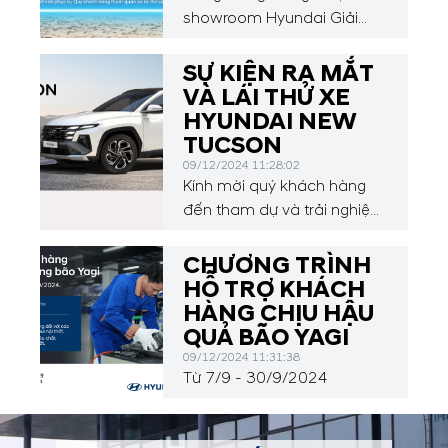
showroom Hyundai Giải
Phóng vẫn mở cửa phục vụ
Quý khách hàng tham quan
SỰ KIỆN RA MẮT
và lái thử xe.
VÀ LÁI THỬ XE
HYUNDAI NEW
TUCSON
09/12/2024 11:28:02
Kính mời quý khách hàng
đến tham dự và trải nghiệm
trực tiếp HYUNDAI NEW
TUCSON
CHƯƠNG TRÌNH
HỖ TRỢ KHÁCH
HÀNG CHỊU HẬU
QUẢ BÃO YAGI
09/12/2024 11:31:38
Từ 7/9 - 30/9/2024