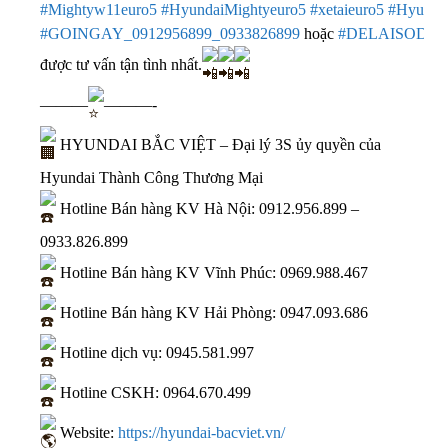
#Mightyw11euro5
#HyundaiMightyeuro5
#xetaieuro5
#Hyunda
#GOINGAY_0912956899_0933826899
hoặc
#DELAISODIE
được tư vấn tận tình nhất.
———
———-
HYUNDAI BẮC VIỆT – Đại lý 3S ủy quyền của
Hyundai Thành Công Thương Mại
Hotline Bán hàng KV Hà Nội:
0912.956.899
–
0933.826.899
Hotline Bán hàng KV Vĩnh Phúc:
0969.988.467
Hotline Bán hàng KV Hải Phòng:
0947.093.686
Hotline dịch vụ:
0945.581.997
Hotline CSKH:
0964.670.499
Website:
https://hyundai-bacviet.vn/