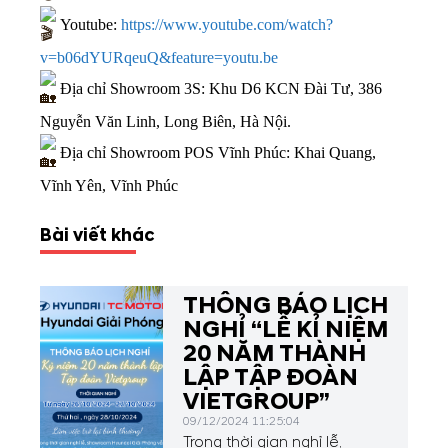
Youtube:
https://www.youtube.com/watch?
v=b06dYURqeuQ&feature=youtu.be
Địa chỉ Showroom 3S: Khu D6 KCN Đài Tư, 386
Nguyễn Văn Linh, Long Biên, Hà Nội.
Địa chỉ Showroom POS Vĩnh Phúc: Khai Quang,
Vĩnh Yên, Vĩnh Phúc
Bài viết khác
THÔNG BÁO LỊCH
NGHỈ “LỄ KỈ NIỆM
20 NĂM THÀNH
LẬP TẬP ĐOÀN
VIETGROUP”
09/12/2024 11:25:04
Trong thời gian nghỉ lễ,