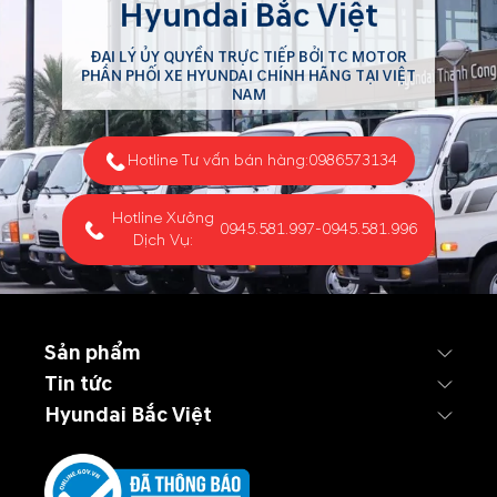
Hyundai Bắc Việt
ĐẠI LÝ ỦY QUYỀN TRỰC TIẾP BỞI TC MOTOR
PHÂN PHỐI XE HYUNDAI CHÍNH HÃNG TẠI VIỆT
NAM
Hotline Tư vấn bán hàng:
0986573134
Hotline Xưởng
0945.581.997
-
0945.581.996
Dịch Vụ:
Sản phẩm
Tin tức
Hyundai Bắc Việt