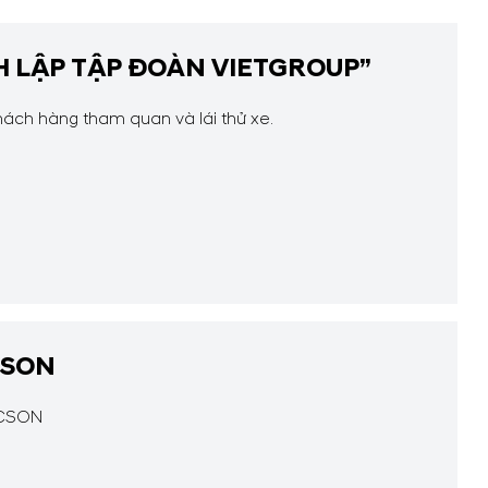
NH LẬP TẬP ĐOÀN VIETGROUP”
ách hàng tham quan và lái thử xe.
CSON
UCSON