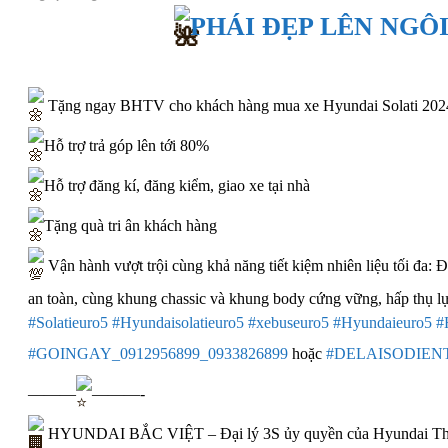
PHÁI ĐẸP LÊN NGÔ
Tặng ngay BHTV cho khách hàng mua xe Hyundai Solati 2024
Hỗ trợ trả góp lên tới 80%
Hỗ trợ đăng kí, đăng kiểm, giao xe tại nhà
Tặng quà tri ân khách hàng
Vận hành vượt trội cùng khả năng tiết kiệm nhiên liệu tối đa
an toàn, cùng khung chassic và khung body cứng vững, hấp thụ lực
#Solatieuro5
#Hyundaisolatieuro5
#xebuseuro5
#Hyundaieuro5
#
#GOINGAY_0912956899_0933826899
hoặc
#DELAISODIEN
———
———-
HYUNDAI BẮC VIỆT – Đại lý 3S ủy quyền của Hyundai T