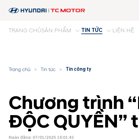
TIN TỨC
TRANG CHỦ
SẢN PHẨM
LIÊN HỆ
Tin công ty
Trang chủ
>
Tin tức
>
Chương trình 
ĐỘC QUYỀN” th
Ngày đăng: 07/01/2025 16:01:43