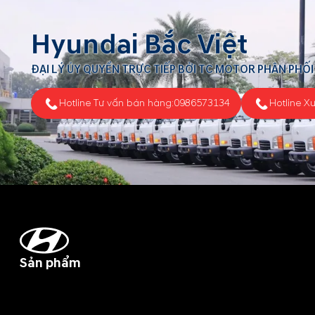
Hyundai Bắc Việt
ĐẠI LÝ ỦY QUYỀN TRỰC TIẾP BỞI TC MOTOR PHÂN PHỐI
Hotline Tư vấn bán hàng:
0986573134
Hotline X
Sản phẩm