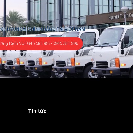
 XE HYUNDAI CHÍNH HÃNG TẠI VIỆT NAM
ưởng Dịch Vụ:
0945.581.997
-
0945.581.996
Tin tức