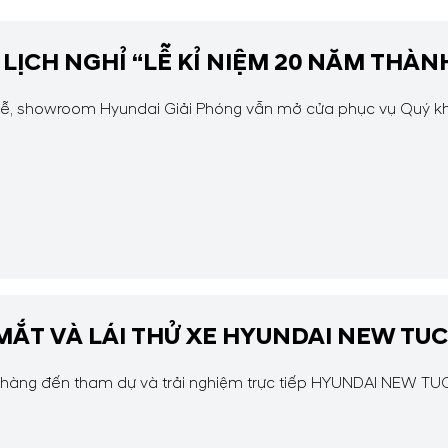
O LỊCH NGHỈ “LỄ KỈ NIỆM 20 NĂM THÀ
ỉ lễ, showroom Hyundai Giải Phóng vẫn mở cửa phục vụ Quý kh
 MẮT VÀ LÁI THỬ XE HYUNDAI NEW TU
 hàng đến tham dự và trải nghiệm trực tiếp HYUNDAI NEW T