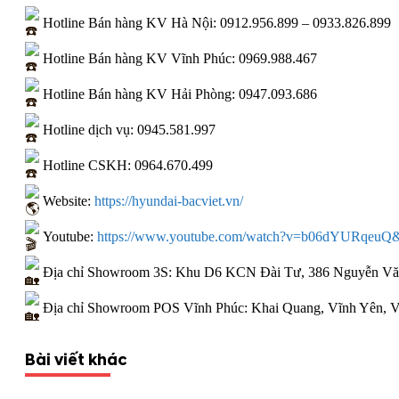
Hotline Bán hàng KV Hà Nội:
0912.956.899
–
0933.826.899
Hotline Bán hàng KV Vĩnh Phúc:
0969.988.467
Hotline Bán hàng KV Hải Phòng:
0947.093.686
Hotline dịch vụ:
0945.581.997
Hotline CSKH:
0964.670.499
Website:
https://hyundai-bacviet.vn/
Youtube:
https://www.youtube.com/watch?v=b06dYURqeuQ&f
Địa chỉ Showroom 3S: Khu D6 KCN Đài Tư, 386 Nguyễn Văn
Địa chỉ Showroom POS Vĩnh Phúc: Khai Quang, Vĩnh Yên, V
Bài viết khác