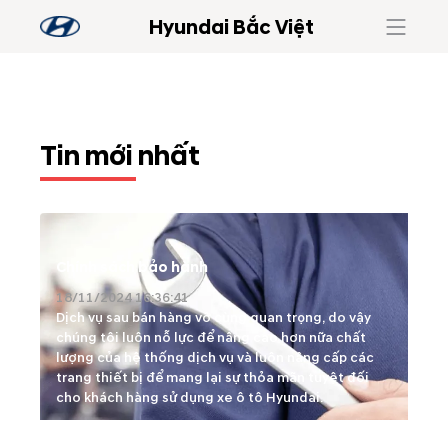
Hyundai Bắc Việt
Tin mới nhất
Chính sách bảo hành
18/11/2024 16:36:41
Dịch vụ sau bán hàng vô cùng quan trọng, do vậy
chúng tôi luôn nỗ lực để nâng cao hơn nữa chất
lượng của hệ thống dịch vụ và luôn nâng cấp các
trang thiết bị để mang lại sự thỏa mãn tuyệt đối
cho khách hàng sử dụng xe ô tô Hyundai.