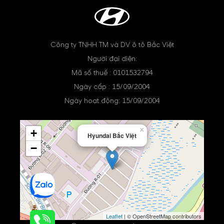
Công ty TNHH TM và DV ô tô Bắc Việt
Người đại diện:
Mã số thuế : 0101532794
Ngày cấp : 15/09/2004
Ngày hoạt động: 15/09/2004
×
+
Hyundai Bắc Việt
−
Leaflet
| © OpenStreetMap contributors