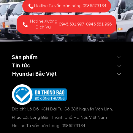
Hotline Tư vấn bán hàng:
0986573134
Hotline Xưởng
0945.581.997
-
0945.581.996
Dịch Vụ:
Sản phẩm
Tin tức
Hyundai Bắc Việt
Địa chỉ: Lô D6, KCN Đài Tư, Số 386 Nguyễn Văn Linh,
Phúc Lợi, Long Biên, Thành phố Hà Nội, Việt Nam
Hotline Tư vấn bán hàng:
0986573134