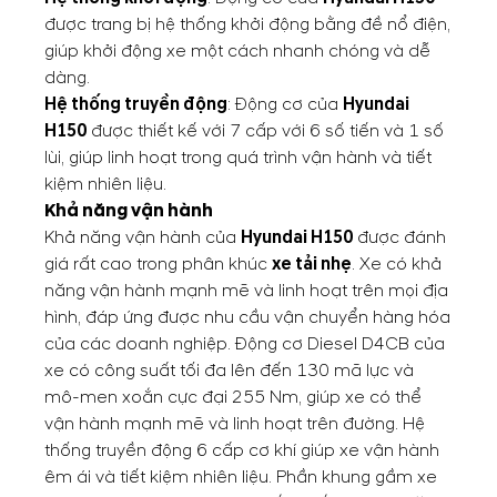
được trang bị hệ thống khởi động bằng đề nổ điện,
giúp khởi động xe một cách nhanh chóng và dễ
dàng.
Hệ thống truyền động
: Động cơ của
Hyundai
H150
được thiết kế với 7 cấp với 6 số tiến và 1 số
lùi, giúp linh hoạt trong quá trình vận hành và tiết
kiệm nhiên liệu.
Khả năng vận hành
Khả năng vận hành của
Hyundai H150
được đánh
giá rất cao trong phân khúc
xe tải nhẹ
. Xe có khả
năng vận hành mạnh mẽ và linh hoạt trên mọi địa
hình, đáp ứng được nhu cầu vận chuyển hàng hóa
của các doanh nghiệp. Động cơ Diesel D4CB của
xe có công suất tối đa lên đến 130 mã lực và
mô-men xoắn cực đại 255 Nm, giúp xe có thể
vận hành mạnh mẽ và linh hoạt trên đường. Hệ
thống truyền động 6 cấp cơ khí giúp xe vận hành
êm ái và tiết kiệm nhiên liệu. Phần khung gầm xe