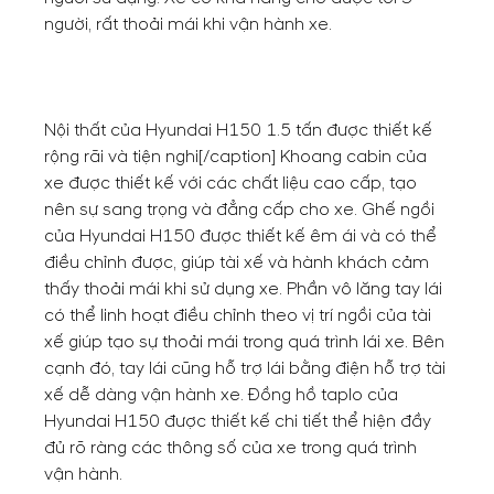
người, rất thoải mái khi vận hành xe.
Nội thất của Hyundai H150 1.5 tấn được thiết kế
rộng rãi và tiện nghi[/caption] Khoang cabin của
xe được thiết kế với các chất liệu cao cấp, tạo
nên sự sang trọng và đẳng cấp cho xe. Ghế ngồi
của Hyundai H150 được thiết kế êm ái và có thể
điều chỉnh được, giúp tài xế và hành khách cảm
thấy thoải mái khi sử dụng xe. Phần vô lăng tay lái
có thể linh hoạt điều chỉnh theo vị trí ngồi của tài
xế giúp tạo sự thoải mái trong quá trình lái xe. Bên
cạnh đó, tay lái cũng hỗ trợ lái bằng điện hỗ trợ tài
xế dễ dàng vận hành xe. Đồng hồ taplo của
Hyundai H150 được thiết kế chi tiết thể hiện đầy
đủ rõ ràng các thông số của xe trong quá trình
vận hành.