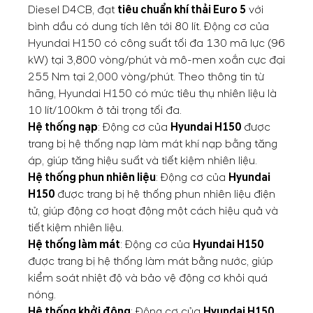
Diesel D4CB, đạt
tiêu chuẩn khí thải Euro 5
với
bình dầu có dung tích lên tới 80 lít. Động cơ của
Hyundai H150 có công suất tối đa 130 mã lực (96
kW) tại 3,800 vòng/phút và mô-men xoắn cực đại
255 Nm tại 2,000 vòng/phút. Theo thông tin từ
hãng, Hyundai H150 có mức tiêu thụ nhiên liệu là
10 lít/100km ở tải trọng tối đa.
Hệ thống nạp
: Động cơ của
Hyundai H150
được
trang bị hệ thống nạp làm mát khí nạp bằng tăng
áp, giúp tăng hiệu suất và tiết kiệm nhiên liệu.
Hệ thống phun nhiên liệu
: Động cơ của
Hyundai
H150
được trang bị hệ thống phun nhiên liệu điện
tử, giúp động cơ hoạt động một cách hiệu quả và
tiết kiệm nhiên liệu.
Hệ thống làm mát
: Động cơ của
Hyundai H150
được trang bị hệ thống làm mát bằng nước, giúp
kiểm soát nhiệt độ và bảo vệ động cơ khỏi quá
nóng.
Hệ thống khởi động
: Động cơ của
Hyundai H150