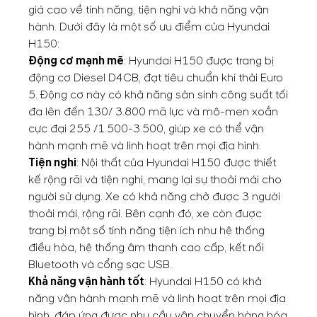
giá cao về tính năng, tiện nghi và khả năng vận
hành. Dưới đây là một số ưu điểm của Hyundai
H150:
Động cơ mạnh mẽ
: Hyundai H150 được trang bị
động cơ Diesel D4CB, đạt tiêu chuẩn khí thải Euro
5. Động cơ này có khả năng sản sinh công suất tối
đa lên đến 130/ 3.800 mã lực và mô-men xoắn
cực đại 255 /1.500-3.500, giúp xe có thể vận
hành mạnh mẽ và linh hoạt trên mọi địa hình.
Tiện nghi
: Nội thất của Hyundai H150 được thiết
kế rộng rãi và tiện nghi, mang lại sự thoải mái cho
người sử dụng. Xe có khả năng chở được 3 người
thoải mái, rộng rãi. Bên cạnh đó, xe còn được
trang bị một số tính năng tiện ích như hệ thống
điều hòa, hệ thống âm thanh cao cấp, kết nối
Bluetooth và cổng sạc USB.
Khả năng vận hành tốt
: Hyundai H150 có khả
năng vận hành mạnh mẽ và linh hoạt trên mọi địa
hình, đáp ứng được nhu cầu vận chuyển hàng hóa