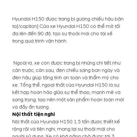
Hyundai H150 được trang bị gương chiếu hậu bản
to[/caption] Cửa xe Hyundai H150 có thể mở tối
đa lên đến 90 độ, tạo sư thoải mái cho tài xế
trong quá trình vận hành.
Ngoài ra, xe còn được trang bị những chi tiết như
cản trước, cản sau, đèn chiếu sáng ban ngày và
đèn hậu giúp tăng tính an toàn và thẩm mỹ cho
xe. Tổng thể, ngoại thất của Hyundai H150 là sự
kết hợp hoàn hảo giữa sự thể thao, mạnh mẽ và
sang trọng, tạo nên một sản phẩm hoàn toàn mới
và đầy ấn tượng.
Nội thất tiện nghi
Nội thất của Hyundai H150 1.5 tấn được thiết kế
rộng rãi và tiện nghi, mang lại sự thoải mái cho
người sử dụng. Xe có khả năng chở được tới 3