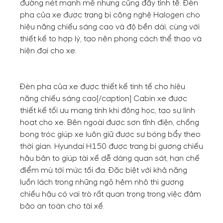
đường nét mạnh mẽ nhưng cũng đầy tinh tế. Đèn
pha của xe được trang bị công nghệ Halogen cho
hiệu năng chiếu sáng cao và độ bền dài, cùng với
thiết kế to hợp lý, tạo nên phong cách thể thao và
hiện đại cho xe.
Đèn pha của xe được thiết kế tinh tế cho hiệu
năng chiếu sáng cao[/caption] Cabin xe được
thiết kế tối ưu mang tính khí động học, tạo sự linh
hoạt cho xe. Bên ngoài được sơn tĩnh điện, chống
bong tróc giúp xe luôn giữ được sự bóng bẩy theo
thời gian. Hyundai H150 được trang bị gương chiếu
hậu bản to giúp tài xế dễ dàng quan sát, hạn chế
điểm mù tới mức tối đa. Đặc biệt với khả năng
luồn lách trong những ngõ hẻm nhỏ thì gương
chiếu hậu có vai trò rất quan trọng trong việc đảm
bảo an toàn cho tài xế.