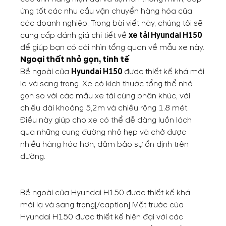
ứng tốt các nhu cầu vận chuyển hàng hóa của
các doanh nghiệp. Trong bài viết này, chúng tôi sẽ
cung cấp đánh giá chi tiết về
xe tải Hyundai H150
để giúp bạn có cái nhìn tổng quan về mẫu xe này.
Ngoại thất nhỏ gọn, tinh tế
Bề ngoài của
Hyundai H150
được thiết kế khá mới
lạ và sang trọng. Xe có kích thước tổng thể nhỏ
gọn so với các mẫu xe tải cùng phân khúc, với
chiều dài khoảng 5,2m và chiều rộng 1.8 mét.
Điều này giúp cho xe có thể dễ dàng luồn lách
qua những cung đường nhỏ hẹp và chở được
nhiều hàng hóa hơn, đảm bảo sự ổn định trên
đường.
Bề ngoài của Hyundai H150 được thiết kế khá
mới lạ và sang trọng[/caption] Mặt trước của
Hyundai H150 được thiết kế hiện đại với các