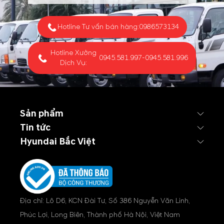
Hotline Tư vấn bán hàng:
0986573134
Hotline Xưởng
0945.581.997
-
0945.581.996
Dịch Vụ:
Sản phẩm
Tin tức
Hyundai Bắc Việt
Địa chỉ: Lô D6, KCN Đài Tư, Số 386 Nguyễn Văn Linh,
Phúc Lợi, Long Biên, Thành phố Hà Nội, Việt Nam