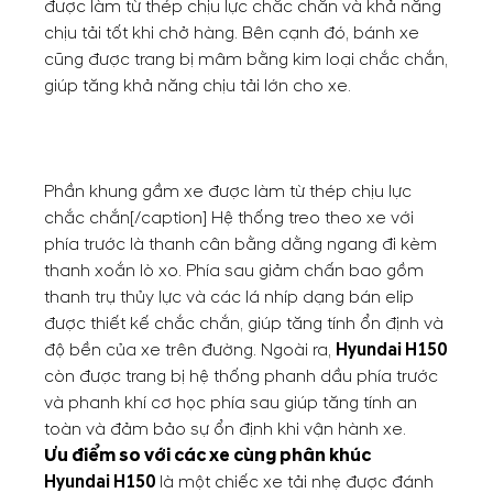
được làm từ thép chịu lực chắc chắn và khả năng
chịu tải tốt khi chở hàng. Bên cạnh đó, bánh xe
cũng được trang bị mâm bằng kim loại chắc chắn,
giúp tăng khả năng chịu tải lớn cho xe.
Phần khung gầm xe được làm từ thép chịu lực
chắc chắn[/caption] Hệ thống treo theo xe với
phía trước là thanh cân bằng dằng ngang đi kèm
thanh xoắn lò xo. Phía sau giảm chấn bao gồm
thanh trụ thủy lực và các lá nhíp dạng bán elip
được thiết kế chắc chắn, giúp tăng tính ổn định và
độ bền của xe trên đường. Ngoài ra,
Hyundai H150
còn được trang bị hệ thống phanh dầu phía trước
và phanh khí cơ học phía sau giúp tăng tính an
toàn và đảm bảo sự ổn định khi vận hành xe.
Ưu điểm so với các xe cùng phân khúc
Hyundai H150
là một chiếc xe tải nhẹ được đánh