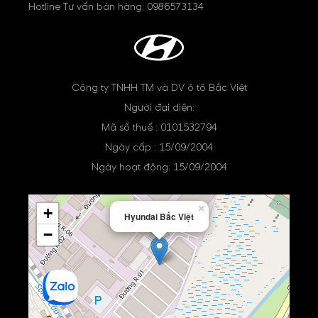
Hotline Tư vấn bán hàng:
0986573134
Công ty TNHH TM và DV ô tô Bắc Việt
Người đại diện:
Mã số thuế : 0101532794
Ngày cấp : 15/09/2004
Ngày hoạt động: 15/09/2004
×
+
Hyundai Bắc Việt
−