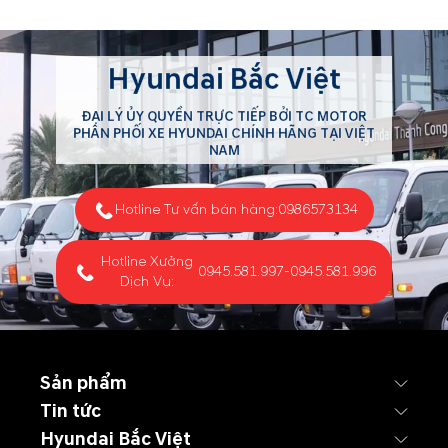
Hyundai Bắc Việt
ĐẠI LÝ ỦY QUYỀN TRỰC TIẾP BỞI TC MOTOR
PHÂN PHỐI XE HYUNDAI CHÍNH HÃNG TẠI VIỆT
NAM
Hotline Tư vấn bán hàng:
0986573134
Hotline Xưởng
0945.581.997
-
0945.581.996
Dịch Vụ:
Sản phẩm
Tin tức
Hyundai Bắc Việt