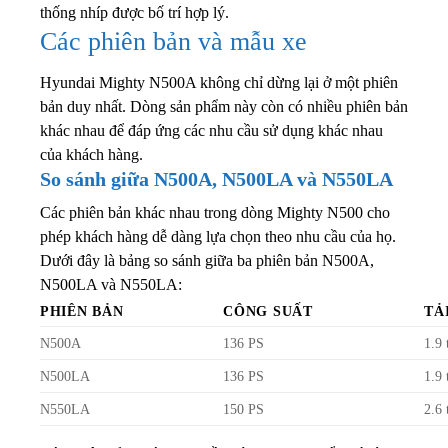
thống nhíp được bố trí hợp lý.
Các phiên bản và mẫu xe
Hyundai Mighty N500A không chỉ dừng lại ở một phiên
bản duy nhất. Dòng sản phẩm này còn có nhiều phiên bản
khác nhau để đáp ứng các nhu cầu sử dụng khác nhau
của khách hàng.
So sánh giữa N500A, N500LA và N550LA
Các phiên bản khác nhau trong dòng Mighty N500 cho
phép khách hàng dễ dàng lựa chọn theo nhu cầu của họ.
Dưới đây là bảng so sánh giữa ba phiên bản N500A,
N500LA và N550LA:
PHIÊN BẢN
CÔNG SUẤT
TẢ
N500A
136 PS
1.9 
N500LA
136 PS
1.9 
N550LA
150 PS
2.6 