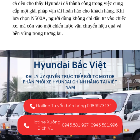
cả đều cho thấy Hyundai đã thành công trong việc cung
cấp một giải pháp vận tải hoàn hảo cho khách hàng. Khi
lựa chọn N500A, người dùng không chỉ đầu tư vào chiếc
xe, mà còn vào một chiến lược vận chuyển hiệu quả và
bền vững trong tương lai.
Hyundai Bắc Việt
ĐẠI LÝ ỦY QUYỀN TRỰC TIẾP BỞI TC MOTOR
PHÂN PHỐI XE HYUNDAI CHÍNH HÃNG TẠI VIỆT
NAM
Hotline Tư vấn bán hàng:
0986573134
Hotline Xưởng
0945.581.997
-
0945.581.996
Dịch Vụ: