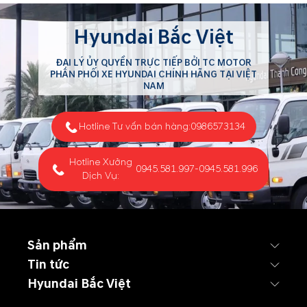
Hyundai Bắc Việt
ĐẠI LÝ ỦY QUYỀN TRỰC TIẾP BỞI TC MOTOR
PHÂN PHỐI XE HYUNDAI CHÍNH HÃNG TẠI VIỆT
NAM
Hotline Tư vấn bán hàng:
0986573134
Hotline Xưởng
0945.581.997
-
0945.581.996
Dịch Vụ:
Sản phẩm
Tin tức
Hyundai Bắc Việt