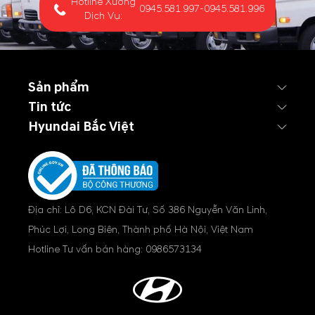
Hotline Xưởng
0945.581.997
-
0945.581.996
Dịch Vụ:
Sản phẩm
Tin tức
Hyundai Bắc Việt
Địa chỉ: Lô D6, KCN Đài Tư, Số 386 Nguyễn Văn Linh,
Phúc Lợi, Long Biên, Thành phố Hà Nội, Việt Nam
Hotline Tư vấn bán hàng:
0986573134