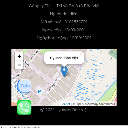
Công ty TNHH TM và DV ô tô Bắc Việt
Người đại diện:
Mã số thuế : 0101532794
Ngày cấp : 15/09/2004
Ngày hoạt động: 15/09/2004
×
+
Hyundai Bắc Việt
−
Leaflet
| © OpenStreetMap contributors
ⓒ 2024 Hyundai Bắc Việt