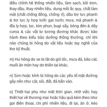
điều chỉnh hệ thống nhiên liệu, làm sạch, bôi trơn,
thay dầu, thay nhiên liệu, dung môi ắc quy, chất làm
mát (chất chống đông, chống rỉ), dầu trợ lực phanh
& trơ lực ly hợp lưỡi gạt nước mưa, má phanh &
đĩa ly hợp, lọc, kim phun, bugi sấy, bóng đèn & dây
curoa & các vật tư tương đương khác được bảo
hành theo kiểu bảo dưỡng thông thường, chỉ khi
nào chúng bị hỏng do vật liệu hoặc tay nghề của
thợ kỹ thuật.
m) Hư hỏng do xe bị lật do gió lốc, mưa đá, bão cát,
muối ăn mòn hay do thiên tai khác.
n) Sơn hoặc kính bị hỏng do các yếu tố mặt đường
gây nên như cát, sỏi, đất, đá bắn vào.
o) Thiệt hại phụ như mất thời gian, nhỡ việc hay
thiệt hại về thương mại hoặc hậu quả kèm theo như
gọi điện thoại, chi phí nhiên liệu, đi lại, ăn ở, kéo