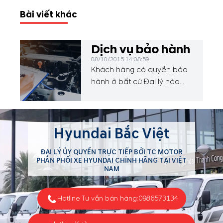
Bài viết khác
Dịch vụ bảo hành
08/10/2015 14:08:59
Khách hàng có quyền bảo
hành ở bất cứ Đại lý nào
của Hyundai trên toàn lãnh
thổ Việt Nam và được
hưởng chế độ bảo hành
Hyundai Bắc Việt
theo chính sách theo quy
định.Các điều khoản bảo
ĐẠI LÝ ỦY QUYỀN TRỰC TIẾP BỞI TC MOTOR
hành được áp dụng cho xe
PHÂN PHỐI XE HYUNDAI CHÍNH HÃNG TẠI VIỆT
ô tô Hyundai Thành Công
NAM
Việt Nam phân phối thông
qua các Đại lý ủy quyền và
Hotline Tư vấn bán hàng:
0986573134
chỉ có giá trị trong phạm vi...