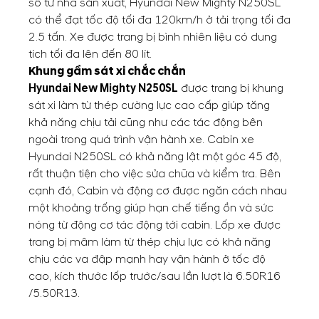
số từ nhà sản xuất, Hyundai New Mighty N250SL
có thể đạt tốc độ tối đa 120km/h ở tải trọng tối đa
2.5 tấn. Xe được trang bị bình nhiên liệu có dung
tích tối đa lên đến 80 lít.
Khung gầm sát xi chắc chắn
Hyundai New Mighty N250SL
được trang bị khung
sát xi làm từ thép cường lực cao cấp giúp tăng
khả năng chịu tải cũng như các tác động bên
ngoài trong quá trình vận hành xe. Cabin xe
Hyundai N250SL có khả năng lật một góc 45 độ,
rất thuận tiện cho việc sửa chữa và kiểm tra. Bên
cạnh đó, Cabin và động cơ được ngăn cách nhau
một khoảng trống giúp hạn chế tiếng ồn và sức
nóng từ động cơ tác động tới cabin. Lốp xe được
trang bị mâm làm từ thép chịu lực có khả năng
chịu các va đập mạnh hay vận hành ở tốc độ
cao, kích thước lốp trước/sau lần lượt là 6.50R16
/5.50R13.