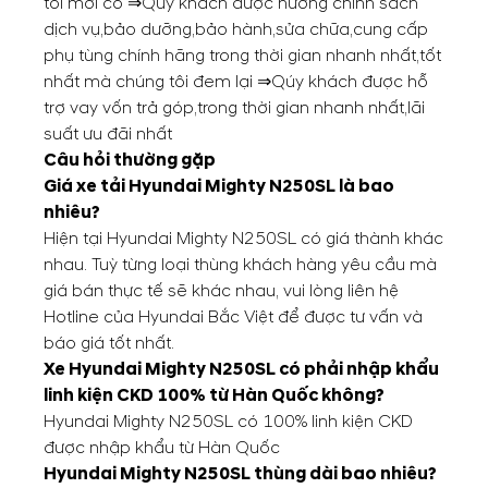
tôi mới có ⇒Qúy khách được hưởng chính sách
dịch vụ,bảo dưỡng,bảo hành,sửa chữa,cung cấp
phụ tùng chính hãng trong thời gian nhanh nhất,tốt
nhất mà chúng tôi đem lại ⇒Qúy khách được hỗ
trợ vay vốn trả góp,trong thời gian nhanh nhất,lãi
suất ưu đãi nhất
Câu hỏi thường gặp
Giá xe tải Hyundai Mighty N250SL là bao
nhiêu?
Hiện tại Hyundai Mighty N250SL có giá thành khác
nhau. Tuỳ từng loại thùng khách hàng yêu cầu mà
giá bán thực tế sẽ khác nhau, vui lòng liên hệ
Hotline của Hyundai Bắc Việt để được tư vấn và
báo giá tốt nhất.
Xe Hyundai Mighty N250SL có phải nhập khẩu
linh kiện CKD 100% từ Hàn Quốc không?
Hyundai Mighty N250SL có 100% linh kiện CKD
được nhập khẩu từ Hàn Quốc
Hyundai Mighty N250SL thùng dài bao nhiêu?