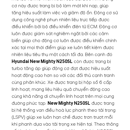
cơ này được trang bị bộ làm mát khí nạp, giúp
tăng hiệu suất làm việc và giảm độ ồn. Động cơ sử
dụng công nghệ phun nhiên liệu trực tiếp được
điều khiển bởi bộ điều khiển điện tử ECM. Động cơ
luôn được giám sát nghiêm ngặt bởi các cảm
biến giúp cho động cơ luôn được điều khiển chính
xác tại mọi thời điểm giúp xe luôn tiết kiệm được
nhiên liệu tiêu thụ một cách tối đa. Bên cạnh đó
Hyundai New Mighty N250SL
còn được trang bị
turbo tăng áp giúp động cơ đạt được hiệu suất
hoạt động cao hơn so với các đối thủ cạnh tranh
cùng phân khúc. Xe được trang bị hộp số 6 cấp
linh hoạt, mang liệu hiệu quả chuyển động cao
cùng khả năng di chuyển linh hoạt trên mọi cung
đường phức tạp.
New Mighty N250SL
được trang
bị hệ thống van điều hoà lực phanh theo tải trọng
(LSPV) giúp xe luôn hạn chế được trơn trượt mỗi
khi phanh dựa vào tải trọng xe hiện tại. Theo thông