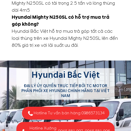
Mighty N250SL có tải trọng 2.5 tấn và lòng thùng
dài 4m5
Hyundai Mighty N250SL có hỗ trợ mua trả
góp không?
Hyundai Bắc Việt hỗ trợ mua trả góp tất cả các
loại thùng trên xe Hyundai Mighty N250SL lên đến
80% giá trị xe với lãi suất ưu đãi.
Hyundai Bắc Việt
ĐẠI LÝ ỦY QUYỀN TRỰC TIẾP BỞI TC MOTOR
PHÂN PHỐI XE HYUNDAI CHÍNH HÃNG TẠI VIỆT
NAM
Hotline Tư vấn bán hàng:
0986573134
Hotline Xưởng