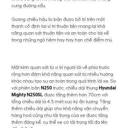
cung đường xấu.
Gương chiếu hậu to bản được bố trí trên một
thanh cố định tại vị trí thuận tiện mang lại khả
năng quan sát thuận tiện và an toàn cho tài xế
trong những ngõ hẻm hay hay hạn chế điểm mù.
Mặt kính quan sát từ vị trí người lái về phía trước
rộng hơn đảm khả năng quan sát từ nhiều hướng
khác nhau tạo sự an toàn trong quá trình lái xe. So
với phiên bản
N250
trước, chiều dài thùng
Hyundai
Mighty N250SL
được tăng thêm hơn 70cm với
tổng chiều dài là 4.5 mét cực kỳ ấn tượng. Tăng
thêm chiều dài giúp cho khả năng vận chuyển
hàng hoá cũng như tải trọng của xe được tăng
thêm đáng kể, cụ thể xe có tải trọng tối đa lên