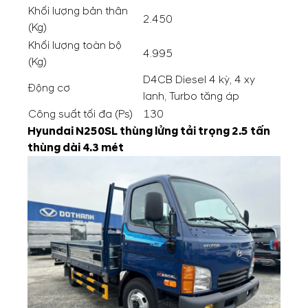
Khối lượng bản thân
2.450
(Kg)
Khối lượng toàn bộ
4.995
(Kg)
D4CB Diesel 4 kỳ, 4 xy
Động cơ
lanh, Turbo tăng áp
Công suất tối đa (Ps)
130
Hyundai N250SL thùng lửng tải trọng 2.5 tấn
thùng dài 4.3 mét