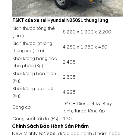
TSKT của xe tải Hyundai N250SL thùng lửng
Kích thước tổng thể
6.220 x 1.900 x 2.200
(mm)
Kích thước lọt lòng
4.250 x 1.750 x 430
thùng xe (mm)
Khối lượng hàng hóa
2.495
cho phép (Kg)
Khối lượng bản thân
2.305
(Kg)
Khối lượng toàn bộ
4.995
(Kg)
D4CB Diesel 4 kỳ, 4 xy
Động cơ
lanh, Turbo tăng áp
Công suất tối đa (Ps)
130
Chính Sách Bảo Hành Sản Phẩm
New Mighty N250SL được bảo hành 3 năm hoặc