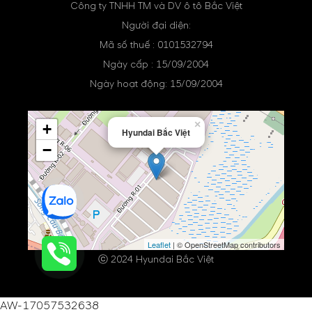
Công ty TNHH TM và DV ô tô Bắc Việt
Người đại diện:
Mã số thuế : 0101532794
Ngày cấp : 15/09/2004
Ngày hoạt động: 15/09/2004
×
+
Hyundai Bắc Việt
−
Leaflet
| © OpenStreetMap contributors
ⓒ 2024 Hyundai Bắc Việt
AW-17057532638