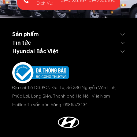
0945.581.997
-
0945.581.996
Dịch Vụ:
Sản phẩm
Tin tức
Hyundai Bắc Việt
Địa chỉ: Lô D6, KCN Đài Tư, Số 386 Nguyễn Văn Linh,
Phúc Lợi, Long Biên, Thành phố Hà Nội, Việt Nam
Hotline Tư vấn bán hàng:
0986573134