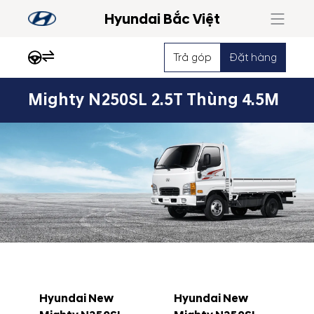
Hyundai Bắc Việt
Trả góp
Đặt hàng
Mighty N250SL 2.5T Thùng 4.5M
Nổi 
Hyundai New
Hyundai New