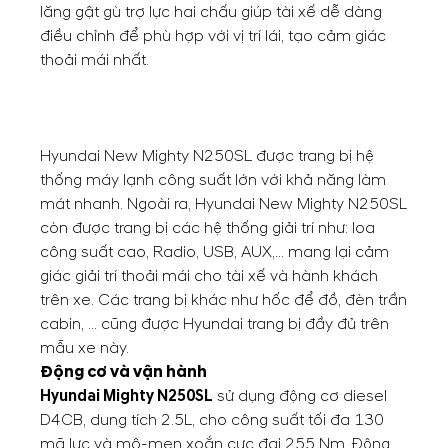
lăng gật gù trợ lực hai chấu giúp tài xế dễ dàng
điều chỉnh để phù hợp với vị trí lái, tạo cảm giác
thoải mái nhất.
Hyundai New Mighty N250SL được trang bị hệ
thống máy lạnh công suất lớn với khả năng làm
mát nhanh. Ngoài ra, Hyundai New Mighty N250SL
còn được trang bị các hệ thống giải trí như: loa
công suất cao, Radio, USB, AUX,... mang lại cảm
giác giải trí thoải mái cho tài xế và hành khách
trên xe. Các trang bị khác như hốc để đồ, đèn trần
cabin, ... cũng được Hyundai trang bị đầy đủ trên
mẫu xe này.
Động cơ và vận hành
Hyundai Mighty N250SL
sử dụng động cơ diesel
D4CB, dung tích 2.5L, cho công suất tối đa 130
mã lực và mô-men xoắn cực đại 255 Nm. Động