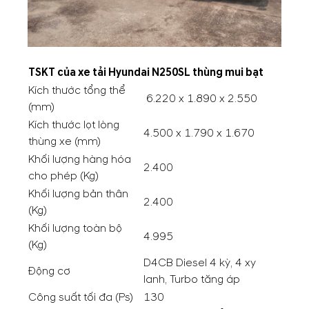
TSKT của xe tải Hyundai N250SL thùng mui bạt
Kích thước tổng thể
6.220 x 1.890 x 2.550
(mm)
Kích thước lọt lòng
4.500 x 1.790 x 1.670
thùng xe (mm)
Khối lượng hàng hóa
2.400
cho phép (Kg)
Khối lượng bản thân
2.400
(Kg)
Khối lượng toàn bộ
4.995
(Kg)
D4CB Diesel 4 kỳ, 4 xy
Động cơ
lanh, Turbo tăng áp
Công suất tối đa (Ps)
130