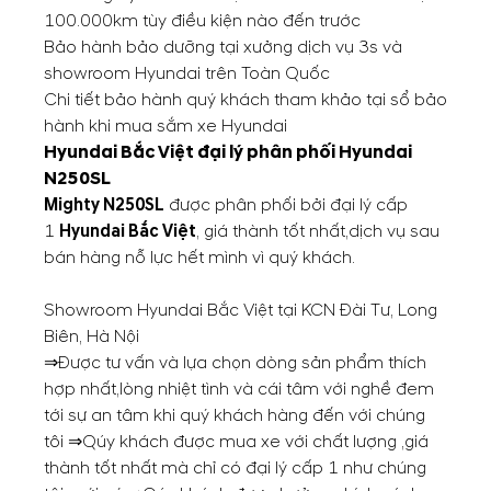
100.000km tùy điều kiện nào đến trước
Bảo hành bảo dưỡng tại xưởng dịch vụ 3s và
showroom Hyundai trên Toàn Quốc
Chi tiết bảo hành quý khách tham khảo tại sổ bảo
hành khi mua sắm xe Hyundai
Hyundai Bắc Việt đại lý phân phối
Hyundai
N250SL
Mighty N250SL
được phân phối bởi đại lý cấp
1
Hyundai Bắc Việt
, giá thành tốt nhất,dịch vụ sau
bán hàng nỗ lực hết mình vì quý khách.
Showroom Hyundai Bắc Việt tại KCN Đài Tư, Long
Biên, Hà Nội
⇒Được tư vấn và lựa chọn dòng sản phẩm thích
hợp nhất,lòng nhiệt tình và cái tâm với nghề đem
tới sự an tâm khi quý khách hàng đến với chúng
tôi ⇒Qúy khách được mua xe với chất lượng ,giá
thành tốt nhất mà chỉ có đại lý cấp 1 như chúng