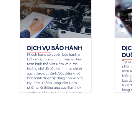
DỊCH VỤ BẢO HÀNH
DỊ
DƯ
Khách hàng có quyền bảo hành ở
bất cứ Đại lý nào của Hyundai trên
Trong 
toàn lãnh thổ Việt Nam và được
phận x
hưởng chế độ bảo hành theo chính
mòn m
sách theo quy định.Các điều khoản
không 
bảo hành được áp dụng cho xe ô tô
bảo dư
Hyundai Thành Công Việt Nam
hoạt đ
phân phối thông qua các Đại lý ủy
hỏng 
quyền và chỉ có giá trị trong phạm
toàn c
vi...
bảo dư