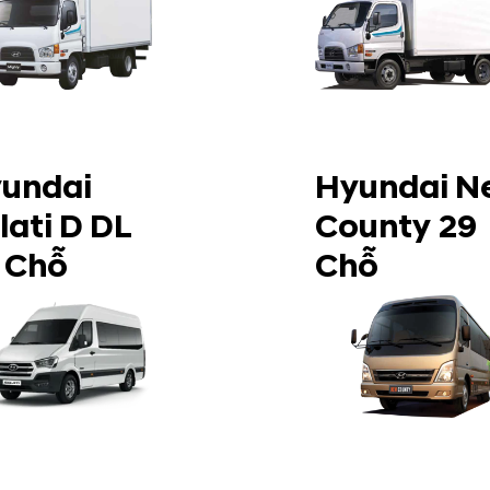
undai
Hyundai N
lati D DL
County 29
 Chỗ
Chỗ