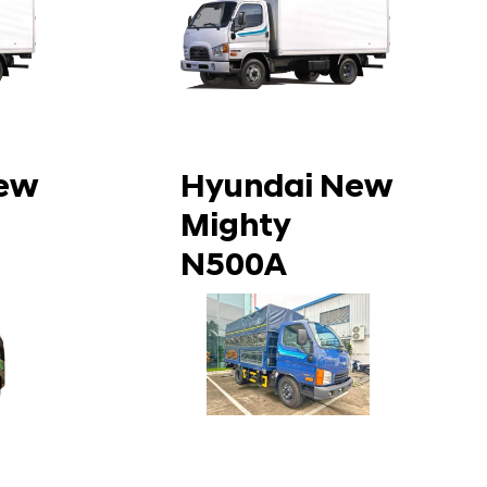
ew
Hyundai New
Mighty
N500A