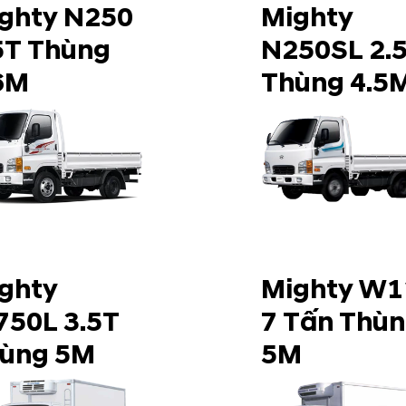
ghty N250
Mighty
5T Thùng
N250SL 2.
6M
Thùng 4.5
ghty
Mighty W1
50L 3.5T
7 Tấn Thù
ùng 5M
5M