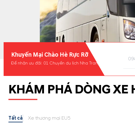
Khuyến Mại Chào Hè Rực Rỡ
Để nhận ưu đãi: 01 Chuyến du lịch Nha Trang
KHÁM PHÁ DÒNG XE 
Tất cả
Xe thương mại EU5