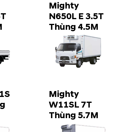
Mighty
5T
N650L E 3.5T
M
Thùng 4.5M
1S
Mighty
ng
W11SL 7T
Thùng 5.7M