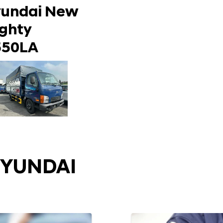
undai New
ghty
550LA
HYUNDAI