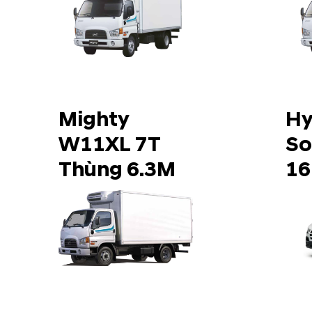
Mighty
Hy
W11XL 7T
So
Thùng 6.3M
16