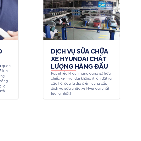
O
DỊCH VỤ SỬA CHỮA
XE HYUNDAI CHẤT
LƯỢNG HÀNG ĐẦU
g quan
ỗ lực
Rất nhiều khách hàng đang sở hữu
ợng
chiếc xe Hyundai không ít lần đặt ra
 nâng
câu hỏi đâu là địa điểm cung cấp
 lại
dịch vụ sửa chữa xe Hyundai chất
ách
lượng nhất?
.