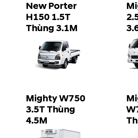
New Porter
Mi
H150 1.5T
2.
Thùng 3.1M
3.
Mighty W750
Mi
3.5T Thùng
W7
4.5M
Th