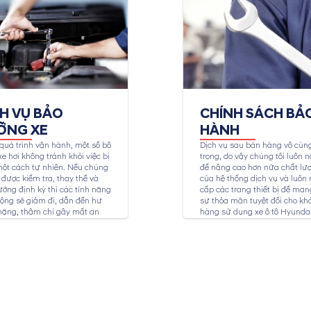
CH VỤ BẢO
CHÍNH SÁCH BẢ
ỠNG XE
HÀNH
quá trình vận hành, một số bộ
Dịch vụ sau bán hàng vô cùn
e hơi không tránh khỏi việc bị
trọng, do vậy chúng tôi luôn n
ột cách tự nhiên. Nếu chúng
để nâng cao hơn nữa chất lư
được kiểm tra, thay thế và
của hệ thống dịch vụ và luôn
ỡng định kỳ thì các tính năng
cấp các trang thiết bị để mang
ộng sẽ giảm đi, dẫn đến hư
sự thỏa mãn tuyệt đối cho kh
nặng, thậm chí gây mất an
hàng sử dụng xe ô tô Hyundai
ho người sử dụng. Dịch vụ
ỡng xe Hyundai tại...