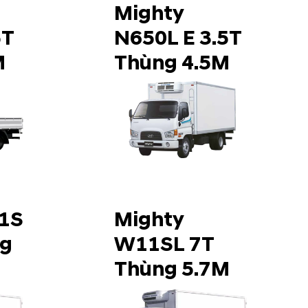
Mighty
5T
N650L E 3.5T
M
Thùng 4.5M
1S
Mighty
ng
W11SL 7T
Thùng 5.7M