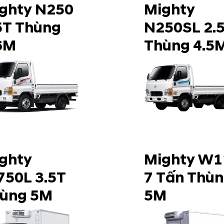
ghty N250
Mighty
5T Thùng
N250SL 2.
6M
Thùng 4.5
ghty
Mighty W1
50L 3.5T
7 Tấn Thù
ùng 5M
5M