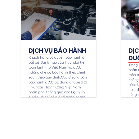
DỊCH VỤ BẢO HÀNH
DỊ
DƯ
Khách hàng có quyền bảo hành ở
bất cứ Đại lý nào của Hyundai trên
Trong 
toàn lãnh thổ Việt Nam và được
phận x
hưởng chế độ bảo hành theo chính
mòn m
sách theo quy định.Các điều khoản
không 
bảo hành được áp dụng cho xe ô tô
bảo dư
Hyundai Thành Công Việt Nam
hoạt đ
phân phối thông qua các Đại lý ủy
hỏng 
quyền và chỉ có giá trị trong phạm
toàn c
vi...
bảo dư