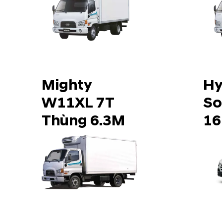
Mighty
Hy
W11XL 7T
So
Thùng 6.3M
16