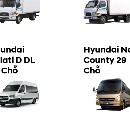
undai
Hyundai N
lati D DL
County 29
 Chỗ
Chỗ