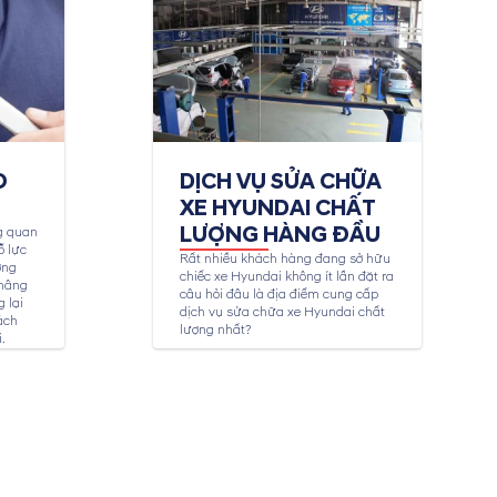
O
DỊCH VỤ SỬA CHỮA
XE HYUNDAI CHẤT
LƯỢNG HÀNG ĐẦU
g quan
ỗ lực
Rất nhiều khách hàng đang sở hữu
ợng
chiếc xe Hyundai không ít lần đặt ra
 nâng
câu hỏi đâu là địa điểm cung cấp
 lại
dịch vụ sửa chữa xe Hyundai chất
ách
lượng nhất?
.