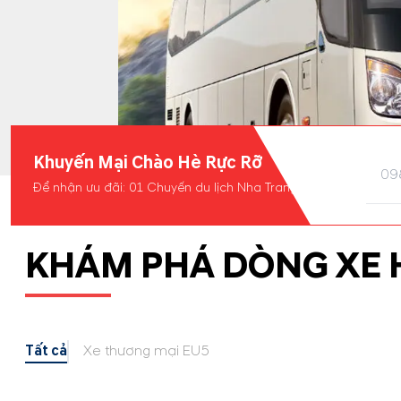
Khuyến Mại Chào Hè Rực Rỡ
Để nhận ưu đãi: 01 Chuyến du lịch Nha Trang
KHÁM PHÁ DÒNG XE 
Tất cả
Xe thương mại EU5