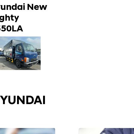
undai New
ghty
550LA
HYUNDAI