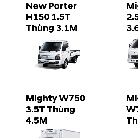
New Porter
Mi
H150 1.5T
2.
Thùng 3.1M
3.
Mighty W750
Mi
3.5T Thùng
W7
4.5M
Th