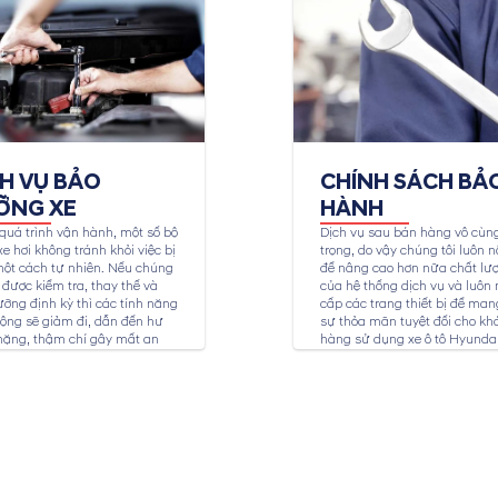
CH VỤ BẢO
CHÍNH SÁCH BẢ
ỠNG XE
HÀNH
quá trình vận hành, một số bộ
Dịch vụ sau bán hàng vô cùn
e hơi không tránh khỏi việc bị
trọng, do vậy chúng tôi luôn n
ột cách tự nhiên. Nếu chúng
để nâng cao hơn nữa chất lư
được kiểm tra, thay thế và
của hệ thống dịch vụ và luôn
ỡng định kỳ thì các tính năng
cấp các trang thiết bị để mang
ộng sẽ giảm đi, dẫn đến hư
sự thỏa mãn tuyệt đối cho kh
nặng, thậm chí gây mất an
hàng sử dụng xe ô tô Hyundai
ho người sử dụng. Dịch vụ
ỡng xe Hyundai tại...