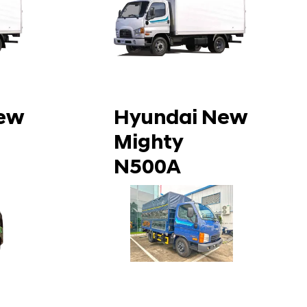
ew
Hyundai New
Mighty
N500A