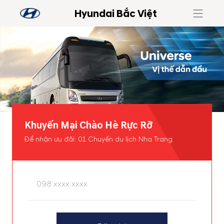
Hyundai Bắc Việt
Khuyến Mại Chào Hè Rực Rỡ
Để nhận ưu đãi: 01 Chuyến du lịch Nha Trang