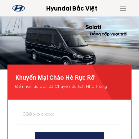
Hyundai Bắc Việt
Khuyến Mại Chào Hè Rực Rỡ
Để nhận ưu đãi: 01 Chuyến du lịch Nha Trang