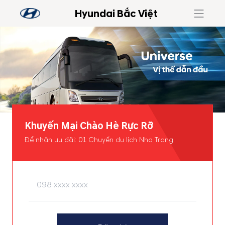
Hyundai Bắc Việt
Khuyến Mại Chào Hè Rực Rỡ
Để nhận ưu đãi: 01 Chuyến du lịch Nha Trang