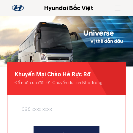
Hyundai Bắc Việt
Khuyến Mại Chào Hè Rực Rỡ
Để nhận ưu đãi: 01 Chuyến du lịch Nha Trang