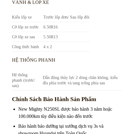
VÀNH & LỐP XE
Kiểu lốp xe
Trước lốp đơn/ Sau lốp đôi
Cỡ lốp xe trước
6.50R16
Cỡ lốp xe sau
5.50R13
Công thức bánh
4 x 2
HỆ THỐNG PHANH
Hệ thống
Dẫn động thủy lực 2 dòng chân không, kiểu
phanh (trước/
đĩa phía trước và tang trống phía sau
sau)
Chính Sách Bảo Hành Sản Phẩm
New Mighty N250SL được bảo hành 3 năm hoặc
100.000km tùy điều kiện nào đến trước
Bảo hành bảo dưỡng tại xưởng dịch vụ 3s và
showroom Hyundai trên Toàn Quốc