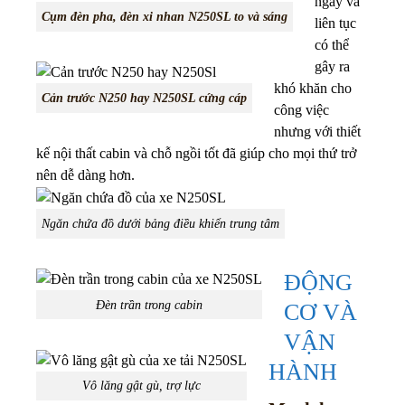
ngày và
Cụm đèn pha, đèn xi nhan N250SL to và sáng
liên tục
có thể
gây ra
khó khăn cho
Cản trước N250 hay N250SL cứng cáp
công việc
nhưng với thiết
kế nội thất cabin và chỗ ngồi tốt đã giúp cho mọi thứ trở
nên dễ dàng hơn.
Ngăn chứa đồ dưới bảng điều khiển trung tâm
ĐỘNG
Đèn trần trong cabin
CƠ VÀ
VẬN
HÀNH
Vô lăng gật gù, trợ lực