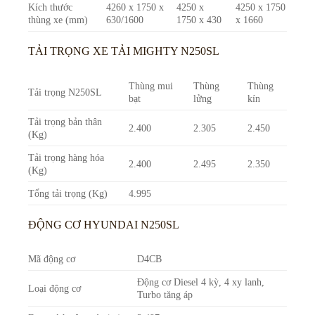
Kích thước
4260 x 1750 x
4250 x
4250 x 1750
thùng xe (mm)
630/1600
1750 x 430
x 1660
TẢI TRỌNG XE TẢI MIGHTY N250SL
Thùng mui
Thùng
Thùng
Tải trọng N250SL
bạt
lửng
kín
Tải trọng bản thân
2.400
2.305
2.450
(Kg)
Tải trọng hàng hóa
2.400
2.495
2.350
(Kg)
Tổng tải trọng (Kg)
4.995
ĐỘNG CƠ HYUNDAI N250SL
Mã động cơ
D4CB
Động cơ Diesel 4 kỳ, 4 xy lanh,
Loại động cơ
Turbo tăng áp