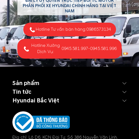
ĐẠI LÝ ỦY QUYỀN TRỰC TIẾP BỞI TC MOTOR
PHÂN PHỐI XE HYUNDAI CHÍNH HÃNG TẠI VIỆT
NAM
Hotline Tư vấn bán hàng:
0986573134
Hotline Xưởng
0945.581.997
-
0945.581.996
Dịch Vụ:
Sản phẩm
Tin tức
Hyundai Bắc Việt
Địa chỉ: Lô D6, KCN Đài Tư, Số 386 Nguyễn Văn Linh,