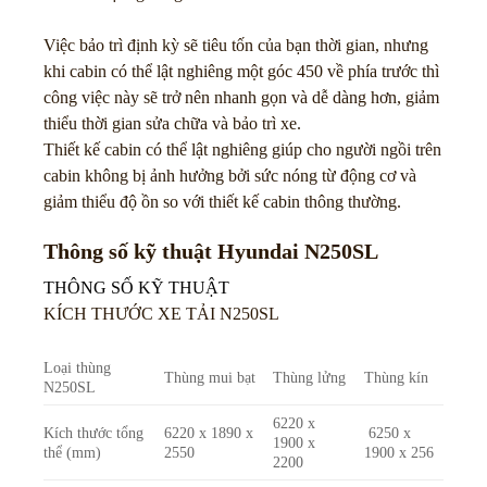
Việc bảo trì định kỳ sẽ tiêu tốn của bạn thời gian, nhưng
khi cabin có thể lật nghiêng một góc 450 về phía trước thì
công việc này sẽ trở nên nhanh gọn và dễ dàng hơn, giảm
thiểu thời gian sửa chữa và bảo trì xe.
Thiết kế cabin có thể lật nghiêng giúp cho người ngồi trên
cabin không bị ảnh hưởng bởi sức nóng từ động cơ và
giảm thiểu độ ồn so với thiết kế cabin thông thường.
Thông số kỹ thuật Hyundai N250SL
THÔNG SỐ KỸ THUẬT
KÍCH THƯỚC XE TẢI N250SL
Loại thùng
Thùng mui bạt
Thùng lửng
Thùng kín
N250SL
6220 x
Kích thước tổng
6220 x 1890 x
6250 x
1900 x
thể (mm)
2550
1900 x 256
2200