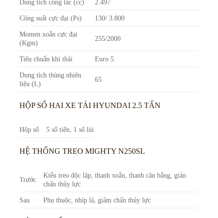
Dung tích công tác (cc)
2.497
Công suất cực đại (Ps)
130/ 3.800
Momen xoắn cực đại
255/2000
(Kgm)
Tiêu chuẩn khí thải
Euro 5
Dung tích thùng nhiên
65
liệu (L)
HỘP SỐ HAI XE TẢI HYUNDAI 2.5 TẤN
Hộp số
5 số tiến, 1 số lùi
HỆ THỐNG TREO MIGHTY N250SL
Kiểu treo độc lập, thanh xoắn, thanh cân bằng, giản
Trước
chấn thủy lực
Sau
Phụ thuộc, nhíp lá, giảm chấn thủy lực