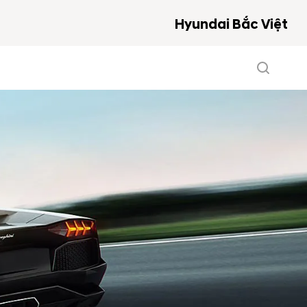
Hyundai Bắc Việt