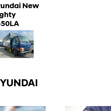
undai New
ghty
550LA
HYUNDAI