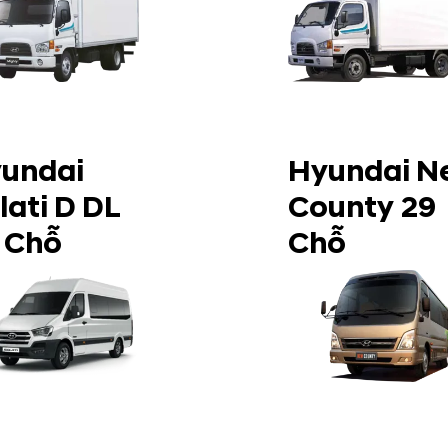
undai
Hyundai N
lati D DL
County 29
 Chỗ
Chỗ