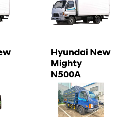
ew
Hyundai New
Mighty
N500A