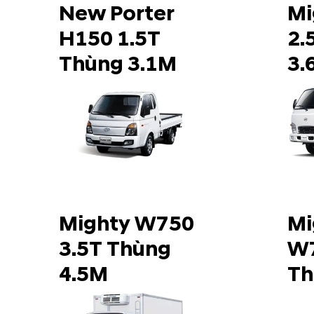
New Porter
Mi
H150 1.5T
2.
Thùng 3.1M
3.
Mighty W750
Mi
3.5T Thùng
W7
4.5M
Th