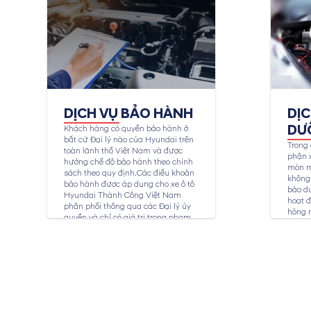
DỊCH VỤ BẢO HÀNH
DỊ
DƯ
Khách hàng có quyền bảo hành ở
bất cứ Đại lý nào của Hyundai trên
Trong 
toàn lãnh thổ Việt Nam và được
phận x
hưởng chế độ bảo hành theo chính
mòn m
sách theo quy định.Các điều khoản
không 
bảo hành được áp dụng cho xe ô tô
bảo dư
Hyundai Thành Công Việt Nam
hoạt đ
phân phối thông qua các Đại lý ủy
hỏng 
quyền và chỉ có giá trị trong phạm
toàn c
vi...
bảo dư