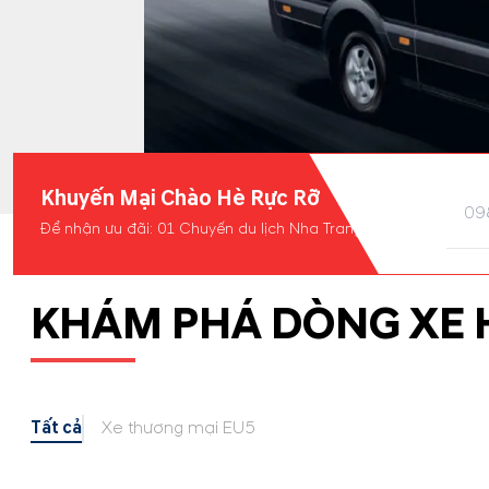
Khuyến Mại Chào Hè Rực Rỡ
Để nhận ưu đãi: 01 Chuyến du lịch Nha Trang
KHÁM PHÁ DÒNG XE 
Tất cả
Xe thương mại EU5