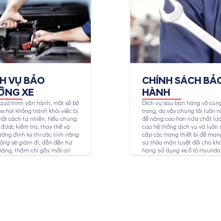
CH VỤ BẢO
CHÍNH SÁCH BẢ
ỠNG XE
HÀNH
quá trình vận hành, một số bộ
Dịch vụ sau bán hàng vô cùn
e hơi không tránh khỏi việc bị
trọng, do vậy chúng tôi luôn n
ột cách tự nhiên. Nếu chúng
để nâng cao hơn nữa chất lư
được kiểm tra, thay thế và
của hệ thống dịch vụ và luôn
ỡng định kỳ thì các tính năng
cấp các trang thiết bị để mang
ộng sẽ giảm đi, dẫn đến hư
sự thỏa mãn tuyệt đối cho kh
nặng, thậm chí gây mất an
hàng sử dụng xe ô tô Hyundai
ho người sử dụng. Dịch vụ
ỡng xe Hyundai tại...