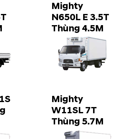
Mighty
5T
N650L E 3.5T
M
Thùng 4.5M
1S
Mighty
ng
W11SL 7T
Thùng 5.7M