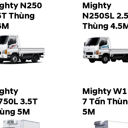
ghty N250
Mighty
5T Thùng
N250SL 2.
6M
Thùng 4.5
ghty
Mighty W1
50L 3.5T
7 Tấn Thù
ùng 5M
5M