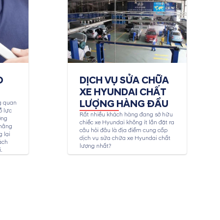
O
DỊCH VỤ SỬA CHỮA
XE HYUNDAI CHẤT
LƯỢNG HÀNG ĐẦU
g quan
ỗ lực
Rất nhiều khách hàng đang sở hữu
ợng
chiếc xe Hyundai không ít lần đặt ra
 nâng
câu hỏi đâu là địa điểm cung cấp
 lại
dịch vụ sửa chữa xe Hyundai chất
ách
lượng nhất?
.