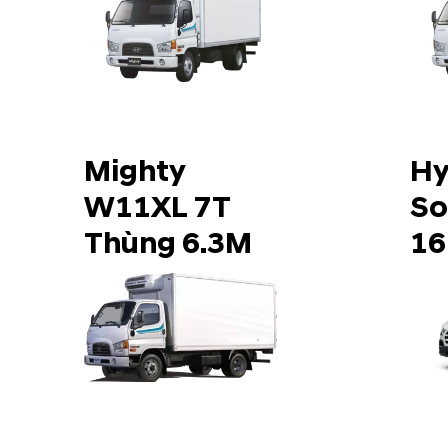
Mighty
Hy
W11XL 7T
So
Thùng 6.3M
16