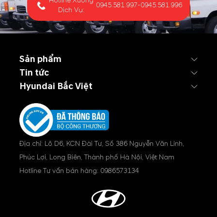
Hotline Xưởng
0945.581.997
-
0945.581.996
Dịch Vụ:
Sản phẩm
Tin tức
Hyundai Bắc Việt
Địa chỉ: Lô D6, KCN Đài Tư, Số 386 Nguyễn Văn Linh,
Phúc Lợi, Long Biên, Thành phố Hà Nội, Việt Nam
Hotline Tư vấn bán hàng:
0986573134