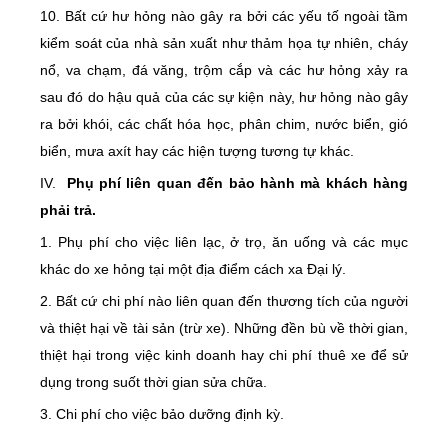
10. Bất cứ hư hỏng nào gây ra bởi các yếu tố ngoài tầm
kiểm soát của nhà sản xuất như thảm họa tự nhiên, cháy
nổ, va chạm, đá văng, trộm cắp và các hư hỏng xảy ra
sau đó do hậu quả của các sự kiện này, hư hỏng nào gây
ra bởi khói, các chất hóa học, phân chim, nước biển, gió
biển, mưa axít hay các hiện tượng tương tự khác.
IV.
Phụ phí liên quan đến bảo hành mà khách hàng
phải trả.
1. Phụ phí cho việc liên lạc, ở trọ, ăn uống và các mục
khác do xe hỏng tại một địa điểm cách xa Đại lý.
2. Bất cứ chi phí nào liên quan đến thương tích của người
và thiệt hại về tài sản (trừ xe). Những đền bù về thời gian,
thiệt hại trong việc kinh doanh hay chi phí thuê xe để sử
dụng trong suốt thời gian sửa chữa.
3. Chi phí cho việc bảo dưỡng định kỳ.