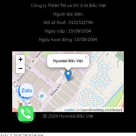
Công ty TNHH TM và DV ô tô Bắc Việt
Người đại diện:
Mã số thuế : 0101532794
Ngày cấp : 15/09/2004
Ngày hoạt động: 15/09/2004
×
+
Hyundai Bắc Việt
−
Leaflet
| © OpenStreetMap contributors
ⓒ 2024 Hyundai Bắc Việt