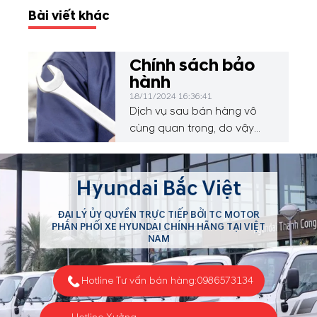
Bài viết khác
Chính sách bảo
hành
18/11/2024 16:36:41
Dịch vụ sau bán hàng vô
cùng quan trọng, do vậy
chúng tôi luôn nỗ lực để
nâng cao hơn nữa chất
lượng của hệ thống dịch vụ
Hyundai Bắc Việt
và luôn nâng cấp các trang
thiết bị để mang lại sự thỏa
ĐẠI LÝ ỦY QUYỀN TRỰC TIẾP BỞI TC MOTOR
PHÂN PHỐI XE HYUNDAI CHÍNH HÃNG TẠI VIỆT
mãn tuyệt đối cho khách
NAM
hàng sử dụng xe ô tô
Hyundai.
Hotline Tư vấn bán hàng:
0986573134