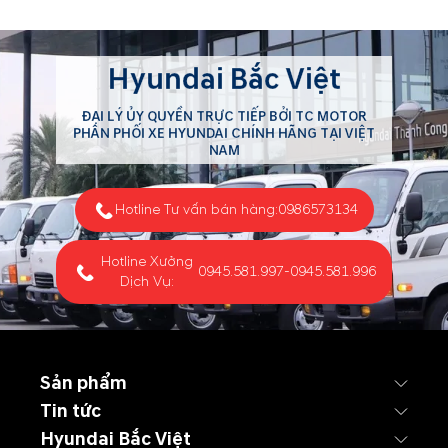
Hyundai Bắc Việt
ĐẠI LÝ ỦY QUYỀN TRỰC TIẾP BỞI TC MOTOR
PHÂN PHỐI XE HYUNDAI CHÍNH HÃNG TẠI VIỆT
NAM
Hotline Tư vấn bán hàng:
0986573134
Hotline Xưởng
0945.581.997
-
0945.581.996
Dịch Vụ:
Sản phẩm
Tin tức
Hyundai Bắc Việt