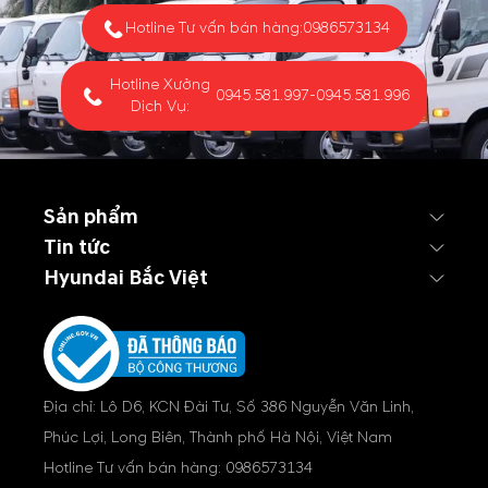
Hotline Tư vấn bán hàng:
0986573134
Hotline Xưởng
0945.581.997
-
0945.581.996
Dịch Vụ:
Sản phẩm
Tin tức
Hyundai Bắc Việt
Địa chỉ: Lô D6, KCN Đài Tư, Số 386 Nguyễn Văn Linh,
Phúc Lợi, Long Biên, Thành phố Hà Nội, Việt Nam
Hotline Tư vấn bán hàng:
0986573134