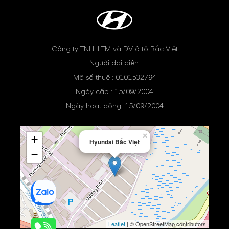
Công ty TNHH TM và DV ô tô Bắc Việt
Người đại diện:
Mã số thuế : 0101532794
Ngày cấp : 15/09/2004
Ngày hoạt động: 15/09/2004
×
+
Hyundai Bắc Việt
−
Leaflet
| © OpenStreetMap contributors