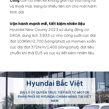
Công
còn có thiết kế không gian nội thất rộng rải
và thoải mái, trang bị nhiều tiện ích cho một hành
trình dài.
Vận hành mạnh mẽ, tiết kiệm nhiên liệu
Hyundai New County 2023 sử dụng động cơ
D4GA, dung tích 3,933 cc cho công suất cực đại
đạt 103KW//2,700 (vòng/phút) và momen xoắn
cực đại đạt 372N.m/1,400 (vòng/phút), đạt tiêu
chuẩn khí thải EU5 và cực kỳ tiết kiệm nhiên liệu.
Hyundai Bắc Việt
ĐẠI LÝ ỦY QUYỀN TRỰC TIẾP BỞI TC MOTOR
PHÂN PHỐI XE HYUNDAI CHÍNH HÃNG TẠI VIỆT
NAM