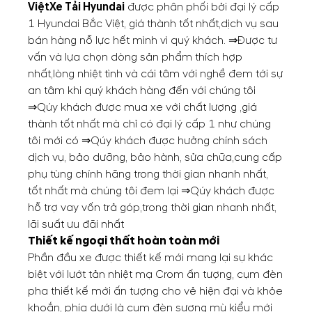
Việt
Xe Tải Hyundai
được phân phối bởi đại lý cấp
1 Hyundai Bắc Việt, giá thành tốt nhất,dịch vụ sau
bán hàng nỗ lực hết mình vì quý khách. ⇒Được tư
vấn và lựa chọn dòng sản phẩm thích hợp
nhất,lòng nhiệt tình và cái tâm với nghề đem tới sự
an tâm khi quý khách hàng đến với chúng tôi
⇒Qúy khách được mua xe với chất lượng ,giá
thành tốt nhất mà chỉ có đại lý cấp 1 như chúng
tôi mới có ⇒Qúy khách được hưởng chính sách
dịch vụ, bảo dưỡng, bảo hành, sửa chữa,cung cấp
phụ tùng chính hãng trong thời gian nhanh nhất,
tốt nhất mà chúng tôi đem lại ⇒Qúy khách được
hỗ trợ vay vốn trả góp,trong thời gian nhanh nhất,
lãi suất ưu đãi nhất
Thiết kế ngoại thất hoàn toàn mới
Phần đầu xe được thiết kế mới mang lại sự khác
biệt với lướt tản nhiệt mạ Crom ấn tượng, cụm đèn
pha thiết kế mới ấn tượng cho vẻ hiện đại và khỏe
khoắn, phía dưới là cụm đèn sương mù kiểu mới