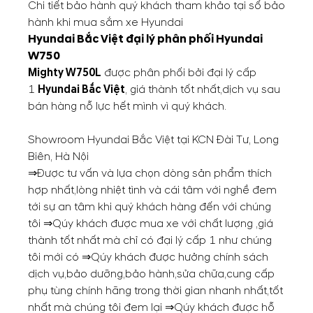
Chi tiết bảo hành quý khách tham khảo tại sổ bảo
hành khi mua sắm xe Hyundai
Hyundai Bắc Việt đại lý phân phối
Hyundai
W750
Mighty W750L
được phân phối bởi đại lý cấp
1
Hyundai Bắc Việt
, giá thành tốt nhất,dịch vụ sau
bán hàng nỗ lực hết mình vì quý khách.
Showroom Hyundai Bắc Việt tại KCN Đài Tư, Long
Biên, Hà Nội
⇒Được tư vấn và lựa chọn dòng sản phẩm thích
hợp nhất,lòng nhiệt tình và cái tâm với nghề đem
tới sự an tâm khi quý khách hàng đến với chúng
tôi ⇒Qúy khách được mua xe với chất lượng ,giá
thành tốt nhất mà chỉ có đại lý cấp 1 như chúng
tôi mới có ⇒Qúy khách được hưởng chính sách
dịch vụ,bảo dưỡng,bảo hành,sửa chữa,cung cấp
phụ tùng chính hãng trong thời gian nhanh nhất,tốt
nhất mà chúng tôi đem lại ⇒Qúy khách được hỗ