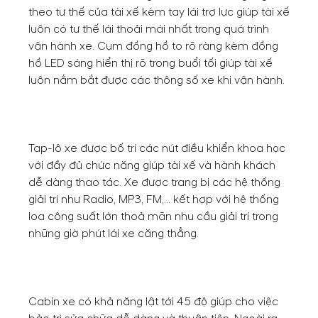
theo tư thế của tài xế kèm tay lái trợ lực giúp tài xế
luôn có tư thế lái thoải mái nhất trong quá trình
vận hành xe. Cụm đồng hồ to rõ ràng kèm đồng
hồ LED sáng hiển thị rõ trong buổi tối giúp tài xế
luôn nắm bắt được các thông số xe khi vận hành.
Tap-lô xe được bố trí các nút điều khiển khoa học
với đầy đủ chức năng giúp tài xế và hành khách
dễ dàng thao tác. Xe được trang bị các hệ thống
giải trí như Radio, MP3, FM,... kết hợp với hệ thống
loa công suất lớn thoả mãn nhu cầu giải trí trong
những giờ phút lái xe căng thẳng.
Cabin xe có khả năng lật tới 45 độ giúp cho việc