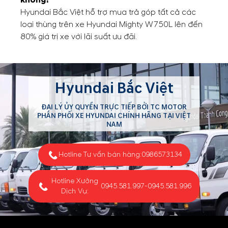
Hyundai Bắc Việt hỗ trợ mua trả góp tất cả các
loại thùng trên xe Hyundai Mighty W750L lên đến
80% giá trị xe với lãi suất ưu đãi.
Hyundai Bắc Việt
ĐẠI LÝ ỦY QUYỀN TRỰC TIẾP BỞI TC MOTOR
PHÂN PHỐI XE HYUNDAI CHÍNH HÃNG TẠI VIỆT
NAM
Hotline Tư vấn bán hàng:
0986573134
Hotline Xưởng
0945.581.997
-
0945.581.996
Dịch Vụ: