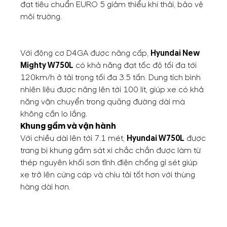
đạt tiêu chuẩn EURO 5 giảm thiểu khí thải, bảo vệ
môi trường.
Với động cơ D4GA được nâng cấp,
Hyundai New
Mighty W750L
có khả năng đạt tốc độ tối đa tới
120km/h ở tải trọng tối đa 3.5 tấn. Dung tích bình
nhiên liệu được nâng lên tới 100 lít, giúp xe có khả
năng vận chuyển trong quãng đường dài mà
không cần lo lắng.
Khung gầm và vận hành
Với chiều dài lên tới 7.1 mét,
Hyundai W750L
được
trang bị khung gầm sát xi chắc chắn được làm từ
thép nguyên khối sơn tĩnh điện chống gỉ sét giúp
xe trở lên cứng cáp và chịu tải tốt hơn với thùng
hàng dài hơn.