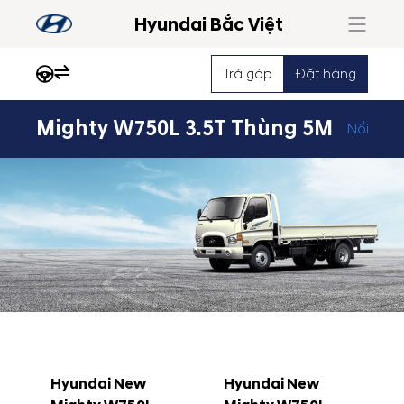
Hyundai Bắc Việt
Trả góp
Đặt hàng
Mighty W750L 3.5T Thùng 5M
Nổi bật
Hyundai New
Hyundai New