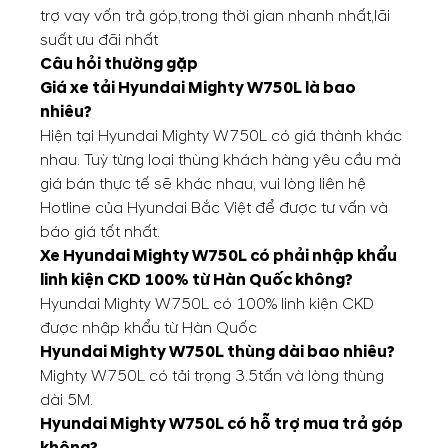
trợ vay vốn trả góp,trong thời gian nhanh nhất,lãi
suất ưu đãi nhất
Câu hỏi thường gặp
Giá xe tải Hyundai Mighty W750L là bao
nhiêu?
Hiện tại Hyundai Mighty W750L có giá thành khác
nhau. Tuỳ từng loại thùng khách hàng yêu cầu mà
giá bán thực tế sẽ khác nhau, vui lòng liên hệ
Hotline của Hyundai Bắc Việt để được tư vấn và
báo giá tốt nhất.
Xe Hyundai Mighty W750L có phải nhập khẩu
linh kiện CKD 100% từ Hàn Quốc không?
Hyundai Mighty W750L có 100% linh kiện CKD
được nhập khẩu từ Hàn Quốc
Hyundai Mighty W750L thùng dài bao nhiêu?
Mighty W750L có tải trọng 3.5tấn và lòng thùng
dài 5M.
Hyundai Mighty W750L có hỗ trợ mua trả góp
không?