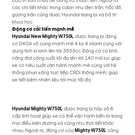
bảo trì sửa chữa dễ dàng và thuận tiện. Ngoài ra
các chi tiết khác trong cabin như đèn trần, hốc đồ,
gương trần cũng được Hyundai trang bị và bố trí
khoa học.
Động cơ cải tiến mạnh mẽ
Hyundai New Mighty W750L
được trang bị động
cơ D4GA vô cùng mạnh mẽ 4 kỳ 4 xilanh cùng với
dung tích xi lanh lên tới 3933cc. Động cơ có khả
năng đạt công suất tối đa lên tới 140 mã lực giúp
xe có hiệu suất vận hành mạnh mẽ cùng với hệ
thống phun xăng trực tiếp CRDi thông minh, giúp
xe tiết kiệm nhiên liệu tới mức tối đa.
Hyundai Mighty W750L
được trang bị hộp số 6
cấp linh hoạt giúp xe có thể vận hành bền bỉ trong
mọi điều kiện đường xá cũng như thời tiết khác
nhau. Ngoài ra, động cơ của
Mighty W750L
cũng