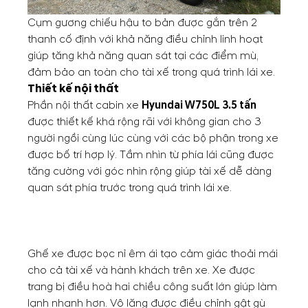
Cụm gương chiếu hậu to bản được gắn trên 2
thanh cố định với khả năng điều chỉnh linh hoạt
giúp tăng khả năng quan sát tại các điểm mù,
đảm bảo an toàn cho tài xế trong quá trình lái xe.
Thiết kế nội thất
Phần nội thất cabin xe
Hyundai W750L 3.5 tấn
được thiết kế khá rộng rãi với không gian cho 3
người ngồi cùng lúc cùng với các bộ phận trong xe
được bố trí hợp lý. Tầm nhìn từ phía lái cũng được
tăng cường với góc nhìn rộng giúp tài xế dễ dàng
quan sát phía trước trong quá trình lái xe.
Ghế xe được bọc nỉ êm ái tạo cảm giác thoải mái
cho cả tài xế và hành khách trên xe. Xe được
trang bị điều hoà hai chiều công suất lớn giúp làm
lạnh nhanh hơn. Vô lăng được điều chỉnh gật gù