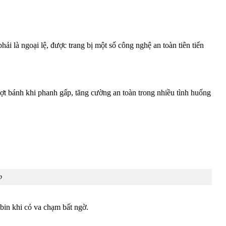
 là ngoại lệ, được trang bị một số công nghệ an toàn tiên tiến
ượt bánh khi phanh gấp, tăng cường an toàn trong nhiều tình huống
p
bin khi có va chạm bất ngờ.