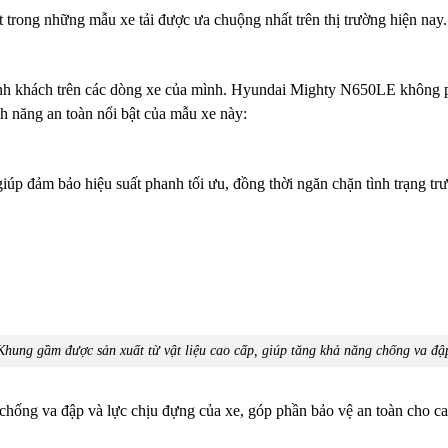
rong những mẫu xe tải được ưa chuộng nhất trên thị trường hiện nay.
nh khách trên các dòng xe của mình. Hyundai Mighty N650LE không phải
nh năng an toàn nổi bật của mẫu xe này:
iúp đảm bảo hiệu suất phanh tối ưu, đồng thời ngăn chặn tình trạng tr
Khung gầm được sản xuất từ vật liệu cao cấp, giúp tăng khả năng chống va đậ
chống va đập và lực chịu đựng của xe, góp phần bảo vệ an toàn cho ca