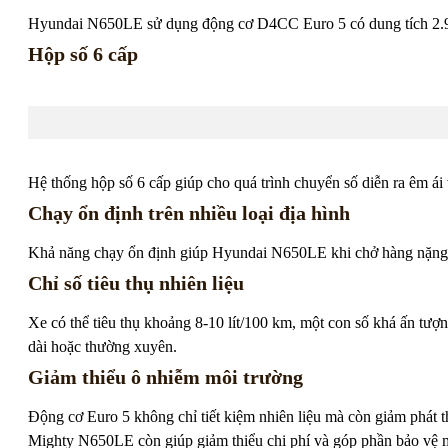
Hyundai N650LE sử dụng động cơ D4CC Euro 5 có dung tích 2.9L
Hộp số 6 cấp
Hệ thống hộp số 6 cấp giúp cho quá trình chuyển số diễn ra êm ái 
Chạy ổn định trên nhiều loại địa hình
Khả năng chạy ổn định giúp Hyundai N650LE khi chở hàng nặng mà 
Chỉ số tiêu thụ nhiên liệu
Xe có thể tiêu thụ khoảng 8-10 lít/100 km, một con số khá ấn tượn
dài hoặc thường xuyên.
Giảm thiểu ô nhiễm môi trường
Động cơ Euro 5 không chỉ tiết kiệm nhiên liệu mà còn giảm phát 
Mighty N650LE còn giúp giảm thiểu chi phí và góp phần bảo vệ môi