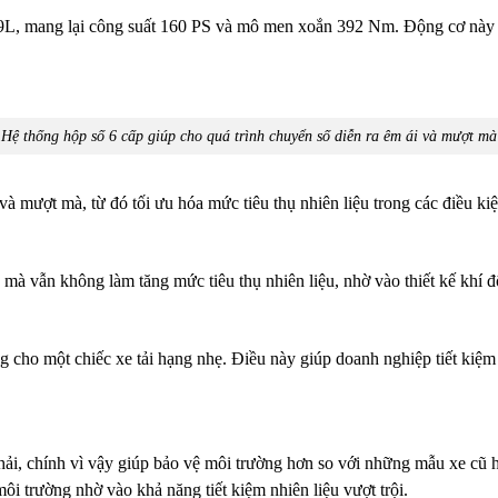
, mang lại công suất 160 PS và mô men xoắn 392 Nm. Động cơ này kh
Hệ thống hộp số 6 cấp giúp cho quá trình chuyển số diễn ra êm ái và mượt mà
và mượt mà, từ đó tối ưu hóa mức tiêu thụ nhiên liệu trong các điều k
vẫn không làm tăng mức tiêu thụ nhiên liệu, nhờ vào thiết kế khí độ
g cho một chiếc xe tải hạng nhẹ. Điều này giúp doanh nghiệp tiết kiệm 
thải, chính vì vậy giúp bảo vệ môi trường hơn so với những mẫu xe c
 trường nhờ vào khả năng tiết kiệm nhiên liệu vượt trội.