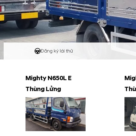
Đăng ký lái thử
Mighty N650L E
Mig
Thùng Lửng
Thù