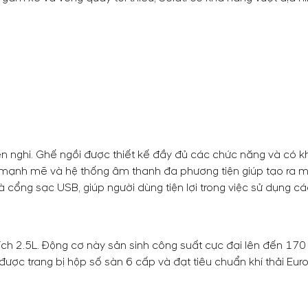
 tiện nghi. Ghế ngồi được thiết kế đầy đủ các chức năng và có
 mạnh mẽ và hệ thống âm thanh đa phương tiện giúp tạo ra mộ
và cổng sạc USB, giúp người dùng tiện lợi trong việc sử dụng các 
 tích 2.5L. Động cơ này sản sinh công suất cực đại lên đến 1
được trang bị hộp số sàn 6 cấp và đạt tiêu chuẩn khí thải Eu