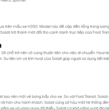
-Benz Sprinter.
 dựa trên mẫu xe H350. Model này đề cập đến tổng trọng lượn
olati trở thành một đối thủ cạnh tranh trực tiếp của Ford Tr
n
e 16 chỗ trở nên vô cùng thuận tiện cho việc di chuyển. Hyund
Sự tiện ích và linh hoạt của Solati giúp người sử dụng tiết kiệm
ti tạo nên một vẻ bóng bẩy cho xe. So với Ford Transit, Solati 
 rãi hơn cho hành khách. Solati cũng sở hữu một hệ thống đè
ầm xe và vòng quay tối thiểu, Solati có khả năng vượt địa hì