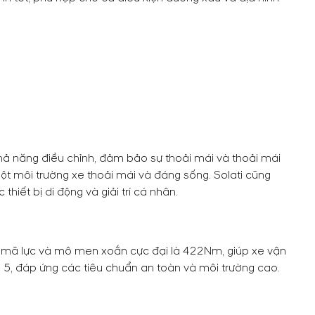
 khả năng điều chỉnh, đảm bảo sự thoải mái và thoải mái
t môi trường xe thoải mái và đáng sống. Solati cũng
thiết bị di động và giải trí cá nhân.
70 mã lực và mô men xoắn cực đại là 422Nm, giúp xe vận
ro 5, đáp ứng các tiêu chuẩn an toàn và môi trường cao.