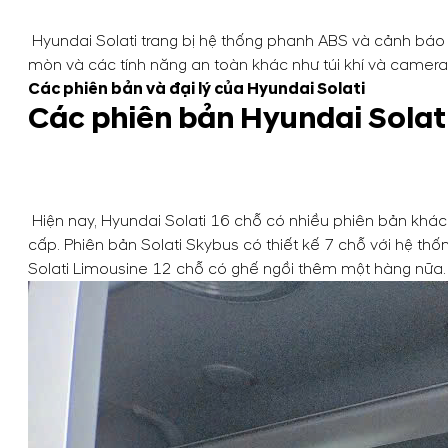
Hyundai Solati trang bị hệ thống phanh ABS và cảnh báo
mòn và các tính năng an toàn khác như túi khí và camera 
Các phiên bản và đại lý của Hyundai Solati
Các phiên bản Hyundai Solat
Hiện nay, Hyundai Solati 16 chỗ có nhiều phiên bản khá
cấp. Phiên bản Solati Skybus có thiết kế 7 chỗ với hệ th
Solati Limousine 12 chỗ có ghế ngồi thêm một hàng nữa.