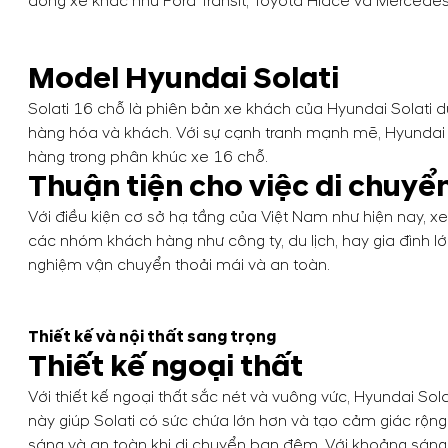
dòng xe khác như Ford Transit, Toyota Hiace và Mercedes
Model Hyundai Solati
Solati 16 chỗ là phiên bản xe khách của Hyundai Solati
hàng hóa và khách. Với sự cạnh tranh mạnh mẽ, Hyundai S
hàng trong phân khúc xe 16 chỗ.
Thuận tiện cho việc di chuyể
Với điều kiện cơ sở hạ tầng của Việt Nam như hiện nay, x
các nhóm khách hàng như công ty, du lịch, hay gia đình lớn. 
nghiệm vận chuyển thoải mái và an toàn.
Thiết kế và nội thất sang trọng
Thiết kế ngoại thất
Với thiết kế ngoại thất sắc nét và vuông vức, Hyundai Sola
này giúp Solati có sức chứa lớn hơn và tạo cảm giác rộng
sáng và an toàn khi di chuyển ban đêm. Với khoảng sáng g