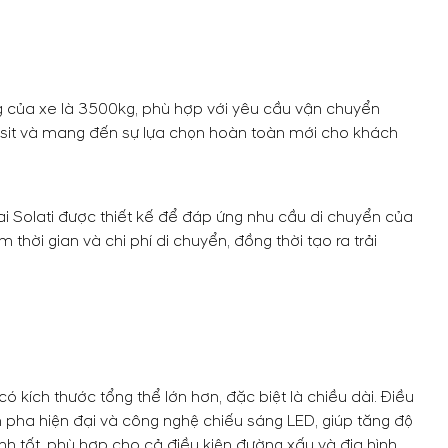
g của xe là 3500kg, phù hợp với yêu cầu vận chuyển
ansit và mang đến sự lựa chọn hoàn toàn mới cho khách
ai Solati được thiết kế để đáp ứng nhu cầu di chuyển của
 thời gian và chi phí di chuyển, đồng thời tạo ra trải
có kích thước tổng thể lớn hơn, đặc biệt là chiều dài. Điều
n pha hiện đại và công nghệ chiếu sáng LED, giúp tăng độ
nh tốt, phù hợp cho cả điều kiện đường xấu và địa hình