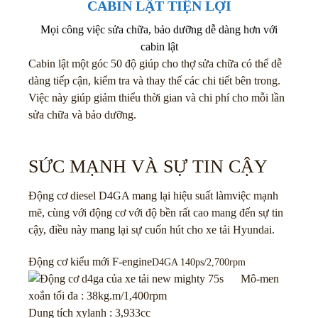
CABIN LẬT TIỆN LỢI
Mọi công việc sửa chữa, bảo dưỡng dễ dàng hơn với
cabin lật
Cabin lật một góc 50 độ giúp cho thợ sửa chữa có thể dễ
dàng tiếp cận, kiểm tra và thay thế các chi tiết bên trong.
Việc này giúp giảm thiểu thời gian và chi phí cho mỗi lần
sửa chữa và bảo dưỡng.
SỨC MẠNH VÀ SỰ TIN CẬY
Động cơ diesel D4GA mang lại hiệu suất làmviệc mạnh
mẽ, cùng với động cơ với độ bền rất cao mang đến sự tin
cậy, điều này mang lại sự cuốn hút cho xe tải Hyundai.
Động cơ kiểu mới F-engine
D4GA 140ps/2,700rpm
Mô-men
xoắn tối đa : 38kg.m/1,400rpm
Dung tích xylanh : 3,933cc