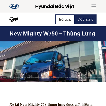
Hyundai Bắc Việt
Trả góp
Đặt hàng
New Mighty W750 – Thùng Lửng
Nổi
Xe tải New Mighty 75S thùng lửng
được giới thiệu ra