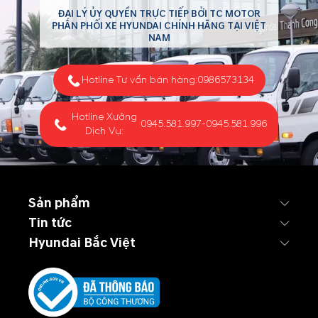
ĐẠI LÝ ỦY QUYỀN TRỰC TIẾP BỞI TC MOTOR
PHÂN PHỐI XE HYUNDAI CHÍNH HÃNG TẠI VIỆT
NAM
Hotline Tư vấn bán hàng:
0986573134
Hotline Xưởng
0945.581.997
-
0945.581.996
Dịch Vụ:
Sản phẩm
Tin tức
Hyundai Bắc Việt