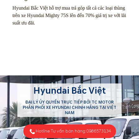
Hyundai Bắc Việt hỗ trợ mua trả góp tất cả các loại thùng
trên xe Hyundai Mighty 75S lên đến 70% giá trị xe với lãi
suất ưu đãi.
Hyundai Bắc Việt
ĐẠI LÝ ỦY QUYỀN TRỰC TIẾP BỞI TC MOTOR
PHÂN PHỐI XE HYUNDAI CHÍNH HÃNG TẠI VIỆT
NAM
Hotline Tư vấn bán hàng:
0986573134