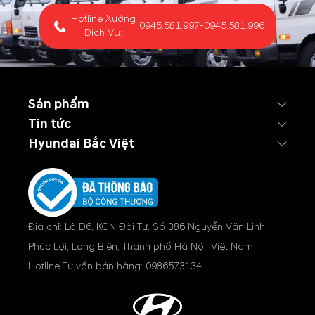
Hotline Xưởng
0945.581.997
-
0945.581.996
Dịch Vụ:
Sản phẩm
Tin tức
Hyundai Bắc Việt
Địa chỉ: Lô D6, KCN Đài Tư, Số 386 Nguyễn Văn Linh,
Phúc Lợi, Long Biên, Thành phố Hà Nội, Việt Nam
Hotline Tư vấn bán hàng:
0986573134