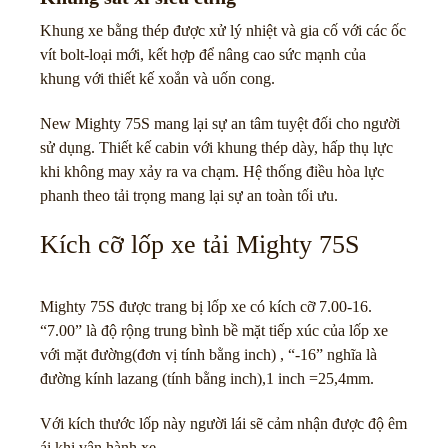
Khung xe bằng thép được xử lý nhiệt và gia cố với các ốc
vít bolt-loại mới, kết hợp để nâng cao sức mạnh của
khung với thiết kế xoắn và uốn cong.
New Mighty 75S mang lại sự an tâm tuyệt đối cho người
sử dụng. Thiết kế cabin với khung thép dày, hấp thụ lực
khi không may xảy ra va chạm. Hệ thống điều hòa lực
phanh theo tải trọng mang lại sự an toàn tối ưu.
Kích cỡ lốp xe tải Mighty 75S
Mighty 75S được trang bị lốp xe có kích cỡ 7.00-16.
“7.00” là độ rộng trung bình bề mặt tiếp xúc của lốp xe
với mặt đường(đơn vị tính bằng inch) , “-16” nghĩa là
đường kính lazang (tính bằng inch),1 inch =25,4mm.
Với kích thước lốp này người lái sẽ cảm nhận được độ êm
ái khi vận hành xe.