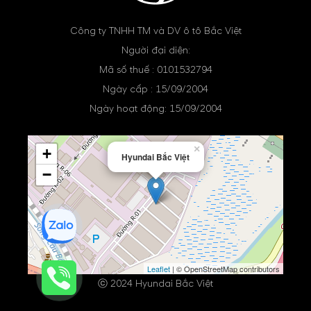
Công ty TNHH TM và DV ô tô Bắc Việt
Người đại diện:
Mã số thuế : 0101532794
Ngày cấp : 15/09/2004
Ngày hoạt động: 15/09/2004
×
+
Hyundai Bắc Việt
−
Leaflet
| © OpenStreetMap contributors
ⓒ 2024 Hyundai Bắc Việt