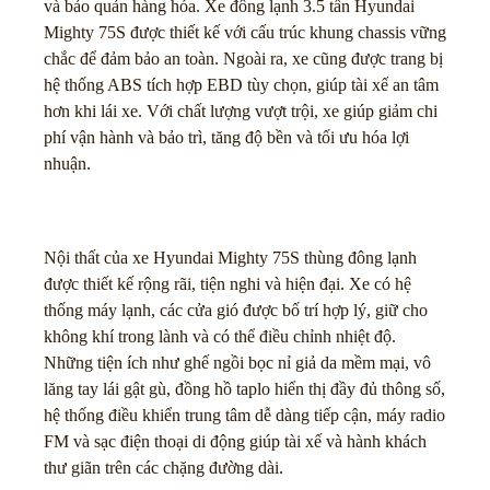
và bảo quản hàng hóa. Xe đông lạnh 3.5 tấn Hyundai
Mighty 75S được thiết kế với cấu trúc khung chassis vững
chắc để đảm bảo an toàn. Ngoài ra, xe cũng được trang bị
hệ thống ABS tích hợp EBD tùy chọn, giúp tài xế an tâm
hơn khi lái xe. Với chất lượng vượt trội, xe giúp giảm chi
phí vận hành và bảo trì, tăng độ bền và tối ưu hóa lợi
nhuận.
Nội thất của xe Hyundai Mighty 75S thùng đông lạnh
được thiết kế rộng rãi, tiện nghi và hiện đại. Xe có hệ
thống máy lạnh, các cửa gió được bố trí hợp lý, giữ cho
không khí trong lành và có thể điều chỉnh nhiệt độ.
Những tiện ích như ghế ngồi bọc nỉ giả da mềm mại, vô
lăng tay lái gật gù, đồng hồ taplo hiển thị đầy đủ thông số,
hệ thống điều khiển trung tâm dễ dàng tiếp cận, máy radio
FM và sạc điện thoại di động giúp tài xế và hành khách
thư giãn trên các chặng đường dài.