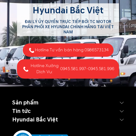
Hyundai Bắc Việt
ĐẠI LÝ ỦY QUYỀN TRỰC TIẾP BỞI TC MOTOR
PHÂN PHỐI XE HYUNDAI CHÍNH HÃNG TẠI VIỆT
NAM
Hotline Tư vấn bán hàng:
0986573134
Hotline Xưởng
0945.581.997
-
0945.581.996
Dịch Vụ:
Sản phẩm
Tin tức
Hyundai Bắc Việt