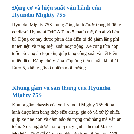
Động cơ và hiệu suất vận hành của
Hyundai Mighty 75S
Hyundai Mighty 75S thùng đông lạnh được trang bị động
cơ diesel Hyundai D4GA Euro 5 mạnh mẽ, êm ái và bền
bỉ. Động cơ này được phun dầu điện tử để giảm lãng phí
nhiên liệu và tăng hiệu suất hoạt động. Xe cũng tích hợp
tuốc bô tăng áp loại lớn, giúp tăng công suất và tiết kiệm
nhiên liệu. Đáng chú ý là xe đáp ứng tiêu chuẩn khí thải
Euro 5, không gây ô nhiễm môi trường.
Khung gầm và sàn thùng của Hyundai
Mighty 75S
Khung gầm chassis của xe Hyundai Mighty 75S đông
lạnh được làm bằng thép siêu cứng, gia cố và xử lý nhiệt,
giúp xe nhẹ hơn và đảm bảo tải trọng chở hàng mà vẫn an
toàn. Xe cũng được trang bị máy lạnh Themal Master
Model T-2500 để đảm bảo nhiệt độ trong thùng xe. Với