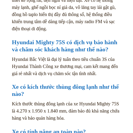
thiết kế rộng rãi, tiện nghi và hiện đại. Xe có hệ thống
máy lạnh, ghế ngồi bọc nỉ giả da, vô lăng tay lái gật gù,
đồng hồ taplo hiển thị đầy đủ thông số, hệ thống điều
khiển trung tâm dễ dàng tiếp cận, máy radio FM và sạc
điện thoại di động.
Hyundai Mighty 75S có dịch vụ bảo hành
và chăm sóc khách hàng như thế nào?
Hyundai Bắc Việt là đại lý tuân theo tiêu chuẩn 3S của
Hyundai Thành Công xe thương mại, cam kết mang đến
giá rẻ nhất và dịch vụ chăm sóc tận tình nhất.
Xe có kích thước thùng đông lạnh như thế
nào?
Kích thước thùng đông lạnh của xe Hyundai Mighty 75S
là 4.270 x 1.950 x 1.840 mm, đảm bảo đủ khả năng chứa
hàng và bảo quản hàng hóa.
Xe có tính năng an toàn nào?