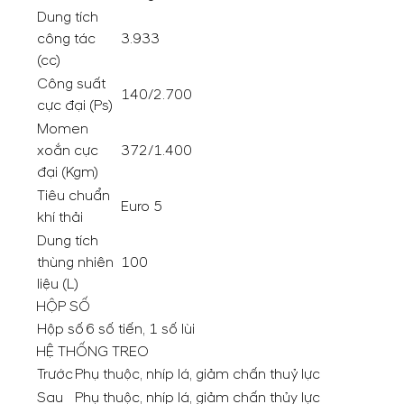
Dung tích
công tác
3.933
(cc)
Công suất
140/2.700
cực đại (Ps)
Momen
xoắn cực
372/1.400
đại (Kgm)
Tiêu chuẩn
Euro 5
khí thải
Dung tích
thùng nhiên
100
liệu (L)
HỘP SỐ
Hộp số
6 số tiến, 1 số lùi
HỆ THỐNG TREO
Trước
Phụ thuộc, nhíp lá, giảm chấn thuỷ lực
Sau
Phụ thuộc, nhíp lá, giảm chấn thủy lực