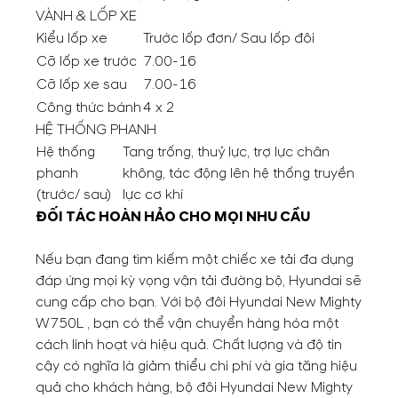
VÀNH & LỐP XE
Kiểu lốp xe
Trước lốp đơn/ Sau lốp đôi
Cỡ lốp xe trước
7.00-16
Cỡ lốp xe sau
7.00-16
Công thức bánh
4 x 2
HỆ THỐNG PHANH
Hệ thống
Tang trống, thuỷ lực, trợ lực chân
phanh
không, tác động lên hệ thống truyền
(trước/ sau)
lực cơ khí
ĐỐI TÁC HOÀN HẢO CHO MỌI NHU CẦU
Nếu bạn đang tìm kiếm một chiếc xe tải đa dụng
đáp ứng mọi kỳ vọng vận tải đường bộ, Hyundai sẽ
cung cấp cho bạn. Với bộ đôi Hyundai New Mighty
W750L , bạn có thể vận chuyển hàng hóa một
cách linh hoạt và hiệu quả. Chất lượng và độ tin
cậy có nghĩa là giảm thiểu chi phí và gia tăng hiệu
quả cho khách hàng, bộ đôi Hyundai New Mighty