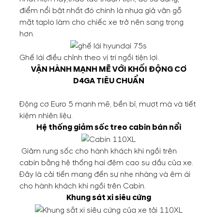
điểm nổi bật nhất đó chính là nhựa giả vân gỗ
mặt taplo làm cho chiếc xe trở nên sang trọng
hơn.
Ghế lái điều chỉnh theo vị trí ngồi tiện lợi.
VẬN HÀNH MẠNH MẼ VỚI KHỐI ĐỘNG CƠ
D4GA TIÊU CHUẨN
Động cơ Euro 5 mạnh mẽ, bền bỉ, mượt mà và tiết
kiệm nhiên liệu.
Hệ thống giảm sốc treo cabin bán nổi
Giảm rung sốc cho hành khách khi ngồi trên
cabin bằng hệ thống hai đệm cao su dầu của xe.
Đây là cải tiến mang đến sự nhẹ nhàng và êm ái
cho hành khách khi ngồi trên Cabin.
Khung sát xi siêu cứng