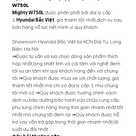
W750L
Mighty W750L
được phân phối bởi đại lý cấp
1
Hyundai Bắc Việt
, giá thành tốt nhất,dịch vụ sau
bán hàng nỗ lực hết mình vì quý khách.
Showroom Hyundai Bắc Việt tại KCN Đài Tư, Long
Biên, Hà Nội
⇒Được tư vấn và lựa chọn dòng sản phẩm thích
hợp nhất,lòng nhiệt tình và cái tâm với nghề đem
tới sự an tâm khi quý khách hàng đến với chúng
tôi ⇒Qúy khách được mua xe với chất lượng ,giá
thành tốt nhất mà chỉ có đại lý cấp 1 như chúng
tôi mới có ⇒Qúy khách được hưởng chính sách
dịch vụ,bảo dưỡng,bảo hành,sửa chữa,cung cấp
phụ tùng chính hãng trong thời gian nhanh nhất,tốt
nhất mà chúng tôi đem lại ⇒Qúy khách được hỗ
trợ vay vốn trả góp,trong thời gian nhanh nhất,lãi
suất ưu đãi nhất