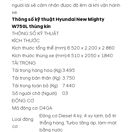
người lái sẽ cảm nhận được độ êm ái khi vận hành
xe.
Thông số kỹ thuật Hyundai New Mighty
W750L thùng kín
THÔNG SỐ KỸ THUẬT
KÍCH THƯỚC
Kích thước tổng thể (mm)
6.520 x 2.200 x 2.860
Kích thước thùng xe (mm)
4.510 x 2050 x 1840
TẢI TRỌNG
Tải trọng hàng hóa (Kg)
3.495
Tải trọng bản thân (Kg)
3.750
Tải trọng toàn bộ (Kg)
7.440
Số người chở (Người)
03
ĐỘNG CƠ
Mã động cơ
D4GA
Động cơ Diesel 4 kỳ, 4 xy lanh, bố trí
Loại động
thẳng hàng, Turbo tăng áp, làm mát
cơ
bằng nước