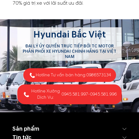
70% giá trị xe với lãi suất ưu đãi.
Hyundai Bắc Việt
ĐẠI LÝ ỦY QUYỀN TRỰC TIẾP BỞI TC MOTOR
PHÂN PHỐI XE HYUNDAI CHÍNH HÃNG TẠI VIỆT
NAM
Hotline Tư vấn bán hàng:
0986573134
Hotline Xưởng
0945.581.997
-
0945.581.996
Dịch Vụ:
Sản phẩm
Tin tức