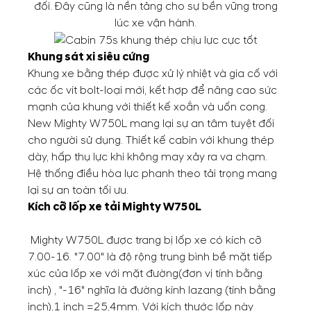
đối. Đây cũng là nền tảng cho sự bền vững trong
lúc xe vận hành.
Khung sát xi siêu cứng
Khung xe bằng thép được xử lý nhiệt và gia cố với
các ốc vít bolt-loại mới, kết hợp để nâng cao sức
mạnh của khung với thiết kế xoắn và uốn cong.
New Mighty W750L mang lại sự an tâm tuyệt đối
cho người sử dụng. Thiết kế cabin với khung thép
dày, hấp thụ lực khi không may xảy ra va chạm.
Hệ thống điều hòa lực phanh theo tải trọng mang
lại sự an toàn tối ưu.
Kích cỡ lốp xe tải Mighty W750L
Mighty W750L được trang bị lốp xe có kích cỡ
7.00-16. "7.00" là độ rộng trung bình bề mặt tiếp
xúc của lốp xe với mặt đường(đơn vị tính bằng
inch) , "-16" nghĩa là đường kính lazang (tính bằng
inch),1 inch =25,4mm. Với kích thước lốp này