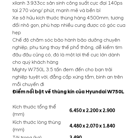
xilanh 3.933cc sản sinh công suất cực đại 140ps
tại 270 vòng/ phút, mạnh mẽ và bền bỉ
Xe sở hữu kích thước thùng hàng 4500mm, tương
đối nhỏ gọn, phù hợp nhiều cung được có góc cua
hẹp
Chế độ chăm sóc bảo hành bảo dưỡng chuyên
nghiệp, phụ tùng thay thế phổ thông, dễ kiếm tìm
đâu đâu cũng có, đó là một lợi thế cực lớn dành
cho quý khách hàng
Mighty W750L 3.5 tấn đem đến cho bạn trải
nghiệp tuyệt vời, đẳng cấp xứng tầm, bình an trên
mỗi chuyến đi
Điểm nổi bật về thùng kín của Hyundai W750L
Kích thước tổng thể
6.450 x 2.200 x 2.900
(mm)
Kích thước lòng thùng
4.480 x 2.070 x 1.840
(mm)
Tải trọng (kg)
3.490