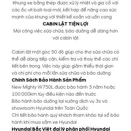
Khung xe bằng thép được xử lý nhiệt và gia cố với
các ốc vít bolt-loại mới, kết hợp để nâng cao sức
mạnh của khung với thiết kế xoắn và uốn cong.
CABIN LẬT TIỆN LỢI
Mọi công việc sửa chữa, bảo dưỡng dễ dàng hơn
với cabin lật
Cabin lật một góc 50 độ giúp cho thợ sửa chữa có
thể dễ dàng tiếp cận, kiểm tra và thay thế các chi
tiết bên trong. Việc này giúp giảm thiểu thời gian
và chi phí cho mỗi lần sửa chữa và bảo dưỡng.
Chính Sách Bảo Hành Sản Phẩm
New Mighty W750L được bảo hành 3 năm hoặc
100.000km tùy điều kiện nào đến trước
Bảo hành bảo dưỡng tại xưởng dịch vụ 3s và
showroom Hyundai trên Toàn Quốc
Chi tiết bảo hành quý khách tham khảo tại sổ bảo
hành khi mua sắm xe Hyundai
Hyundai Bắc Việt đại lý phân phối
Hyundai