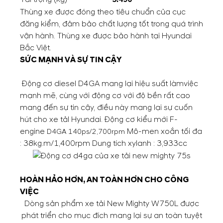
Thùng xe được đóng theo tiêu chuẩn của cục
đăng kiểm, đảm bảo chất lượng tốt trong quá trình
vận hành. Thùng xe được bảo hành tại Hyundai
Bắc Việt.
SỨC MẠNH VÀ SỰ TIN CẬY
Động cơ diesel D4GA mang lại hiệu suất làmviệc
mạnh mẽ, cùng với động cơ với độ bền rất cao
mang đến sự tin cậy, điều này mang lại sự cuốn
hút cho xe tảI Hyundai. Động cơ kiểu mới F-
engine
Mô-men xoắn tối đa
D4GA 140ps/2,700rpm
: 38kg.m/1,400rpm Dung tích xylanh : 3,933cc
HOÀN HẢO HƠN, AN TOÀN HƠN CHO CÔNG
VIỆC
Dòng sản phẩm xe tải New Mighty W750L được
phát triển cho mục đích mang lại sự an toàn tuyệt