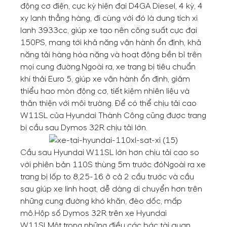
động cơ điện, cực kỳ hiện đại D4GA Diesel, 4 kỳ, 4
xy lanh thẳng hàng, đi cùng với đó là dung tích xi
lanh 3933cc, giúp xe tạo nên công suất cực đại
150PS, mang tới khả năng vận hành ổn định, khả
năng tải hàng hóa nặng và hoạt động bền bỉ trên
mọi cung đường.
Ngoài ra, xe trang bị tiêu chuẩn
khí thải Euro 5, giúp xe vận hành ổn định, giảm
thiểu hao mòn động cơ, tiết kiệm nhiên liệu và
thân thiện với môi trường. Để có thể chịu tải cao
W11SL của Hyundai Thành Công cũng được trang
bị cầu sau Dymos 32R chịu tải lớn.
Cầu sau Hyundai W11SL lớn hơn chịu tải cao so
với phiên bản 110S thùng 5m trước đó
Ngoài ra xe
trang bị lốp to 8,25-16 ở cả 2 cầu trước và cầu
sau giúp xe linh hoạt, dễ dàng di chuyển hơn trên
những cung đường khó khăn, đèo dốc, mấp
mô.
Hộp số Dymos 32R trên xe Hyundai
W11SL
Một trong những điều các bác tài quan