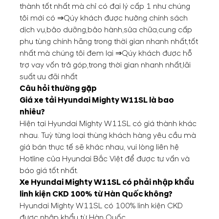
thành tốt nhất mà chỉ có đại lý cấp 1 như chúng
tôi mới có ⇒Qúy khách được hưởng chính sách
dịch vụ,bảo dưỡng,bảo hành,sửa chữa,cung cấp
phụ tùng chính hãng trong thời gian nhanh nhất,tốt
nhất mà chúng tôi đem lại ⇒Qúy khách được hỗ
trợ vay vốn trả góp,trong thời gian nhanh nhất,lãi
suất ưu đãi nhất
Câu hỏi thường gặp
Giá xe tải Hyundai Mighty W11SL là bao
nhiêu?
Hiện tại Hyundai Mighty W11SL có giá thành khác
nhau. Tuỳ từng loại thùng khách hàng yêu cầu mà
giá bán thực tế sẽ khác nhau, vui lòng liên hệ
Hotline của Hyundai Bắc Việt để được tư vấn và
báo giá tốt nhất.
Xe Hyundai Mighty W11SL có phải nhập khẩu
linh kiện CKD 100% từ Hàn Quốc không?
Hyundai Mighty W11SL có 100% linh kiện CKD
được nhập khẩu từ Hàn Quốc