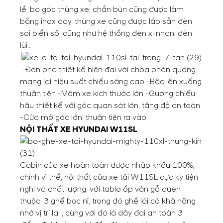
lề, bo góc thùng xe, chắn bùn cũng được làm
bằng inox dày, thùng xe cũng được lắp sẵn đèn
soi biển số, cũng như hệ thống đèn xi nhan, đèn
lùi..
-Đèn pha thiết kế hiện đại với chóa phản quang
mang lại hiệu suất chiếu sáng cao -Bậc lên xuống
thuận tiện -Mâm xe kích thước lớn -Gương chiếu
hậu thiết kế với góc quan sát lớn, tăng độ an toàn
-Cửa mở góc lớn, thuận tiện ra vào
NỘI THẤT XE HYUNDAI W11SL
Cabin của xe hoàn toàn được nhập khẩu 100%,
chính vì thế, nội thất của xe tải W11SL cực kỳ tiện
nghi và chất lượng, với tablo ốp vân gỗ quen
thuộc, 3 ghế bọc nỉ, trong đó ghế lái có khả năng
nhớ vị trí lại , cùng với đó là dây đai an toàn 3