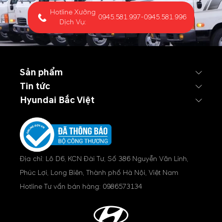
Hotline Xưởng
0945.581.997
-
0945.581.996
Dịch Vụ:
Sản phẩm
Tin tức
Hyundai Bắc Việt
Địa chỉ: Lô D6, KCN Đài Tư, Số 386 Nguyễn Văn Linh,
Phúc Lợi, Long Biên, Thành phố Hà Nội, Việt Nam
Hotline Tư vấn bán hàng:
0986573134