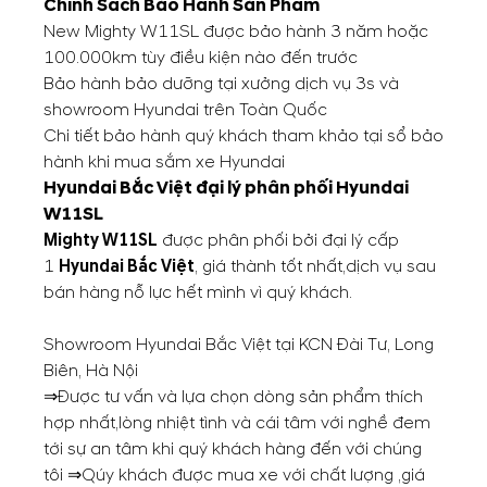
Chính Sách Bảo Hành Sản Phẩm
New Mighty W11SL được bảo hành 3 năm hoặc
100.000km tùy điều kiện nào đến trước
Bảo hành bảo dưỡng tại xưởng dịch vụ 3s và
showroom Hyundai trên Toàn Quốc
Chi tiết bảo hành quý khách tham khảo tại sổ bảo
hành khi mua sắm xe Hyundai
Hyundai Bắc Việt đại lý phân phối
Hyundai
W11SL
Mighty W11SL
được phân phối bởi đại lý cấp
1
Hyundai Bắc Việt
, giá thành tốt nhất,dịch vụ sau
bán hàng nỗ lực hết mình vì quý khách.
Showroom Hyundai Bắc Việt tại KCN Đài Tư, Long
Biên, Hà Nội
⇒Được tư vấn và lựa chọn dòng sản phẩm thích
hợp nhất,lòng nhiệt tình và cái tâm với nghề đem
tới sự an tâm khi quý khách hàng đến với chúng
tôi ⇒Qúy khách được mua xe với chất lượng ,giá