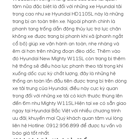
tâm nữa đặc biệt là đối với những xe Hyundai tải
trọng cao như xe Hyundai HD110SL này là những
trang bị an toàn trên xe. Ngoài phanh chính là
phanh tang trống dẫn động thủy lực trợ lực chân
không xe được trang bị phanh khí xả (phanh ngắt
cổ bô) giúp xe vận hành an toàn, nhẹ nhàng và
êm ái hơn trên những đoạn đèo dốc.
Thêm vào
đó Hyundai New Mighty W11SL còn trang bị thêm
hệ thống sẽ điều hòa lực phanh theo tải trọng khi
xuống dốc cực kỳ chất lượng, đây là những hệ
thống an toàn lần đầu tiên được trang bị trên dòng
xe tải trung của Hyundai, điều này cực kỳ quan
trọng đối với những xe tải có kích thước thùng lên
đến 6m như Mighty W11SL.
Hiện tại xe có sẵn giao
ngay tại Hyundai Bắc Việt với nhiều chương trình
ưu đãi, khuyến mại Quý khách quan tâm vui lòng
liên hệ Hotline:
0912.956.899
để được tư vấn và
báo giá tốt nhất.