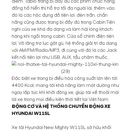
điểm. Tablo trang bị đầy đủ các phím chức năng,
đồng hồ hiển thị hỗ trợ tối đa người lái, thêm vào
đó là các hộc đựng đồ tiện lợi, đèn trần, chắn
nắng cũng được trang bị đầy đủ trong Cabin.
Tiện
nghi của xe khá đa dạng và làm hài lòng khách
hàng khi ngồi trong cabin. Cửa sổ chỉnh điện tiện
lợi, Vô lăng trợ lực gật gù, hệ thống giải trí đa dạng
với AM/FM/Radio/MP3, đi cùng với đó là các Jack
kết nối tiện lợi như USB, AUX, tẩu châm thuốc…
Đặc biệt xe trang bị điều hòa công suất lớn lên tới
4400 Kcal, mang tới khả năng làm mát dường như
ngay lập tức khi khởi động xe, giúp tài xế thoải mái
lái xe trong mọi điều kiện thời tiết tại Việt Nam.
ĐỘNG CƠ VÀ HỆ THỐNG CHUYỀN ĐỘNG XE
HYUNDAI W11SL
Xe tải Hyundai New Mighty W11SL sở hữu khối