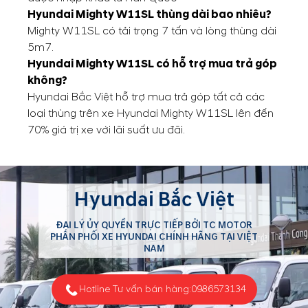
Hyundai Mighty W11SL thùng dài bao nhiêu?
Mighty W11SL có tải trọng 7 tấn và lòng thùng dài
5m7.
Hyundai Mighty W11SL có hỗ trợ mua trả góp
không?
Hyundai Bắc Việt hỗ trợ mua trả góp tất cả các
loại thùng trên xe Hyundai Mighty W11SL lên đến
70% giá trị xe với lãi suất ưu đãi.
Hyundai Bắc Việt
ĐẠI LÝ ỦY QUYỀN TRỰC TIẾP BỞI TC MOTOR
PHÂN PHỐI XE HYUNDAI CHÍNH HÃNG TẠI VIỆT
NAM
Hotline Tư vấn bán hàng:
0986573134