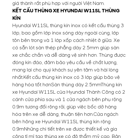
giá thành rất phù hợp với người Việt Nam.
KẾT CẤU THÙNG XE HYUNDAI W11SL THÙNG
KÍN
Hyundai W11SL thùng kín inox có kết cấu thùng 3
lớp, bao gồm lớp inox sóng dày ngoài cùng, lớp
tôn bên trong và 1 lớp xốp cách nhiệt ở giữa. Xe
có sẵn lót sàn thép phẳng dày 2.5mm giúp sàn
xe chắc chắn và dễ dàng vệ sinh hơn. Thùng được
đóng kín đáo, đảm bảo yêu cầu về chất lượng,
mang lại cho quý khách sự yên tâm và hài lòng
nhất.
Kết cấu thùng kín inox có 3 lớp giúp bảo vệ
hàng hóa tốt hơn
Sàn thùng dày 2.5mm
Thùng kín
xe Hyundai W11SL của Hyundai Thành Công có 2
cánh cửa phía sau và 1 cửa ngách bên phụ rộng
0.9m tương đối rộng rãi, giúp việc bốc dỡ hàng
hóa trên xe dễ dàng, thuận tiện hơn.
Cửa ngách
bên hông xe Hyundai W11SL thùng kín rộng
0.9m
Những chi tiết trên xe được thiết kế và gia
công tỉ mỉ tạo thùng xe có độ thẩm mỹ cao. Bản