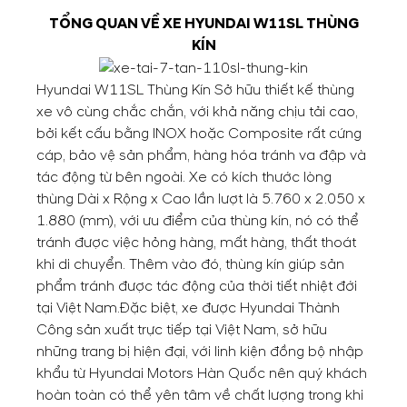
TỔNG QUAN VỀ XE HYUNDAI W11SL THÙNG
KÍN
Hyundai W11SL
Thùng Kín Sở hữu thiết kế thùng
xe vô cùng chắc chắn, với khả năng chịu tải cao,
bởi kết cấu bằng INOX hoặc Composite rất cứng
cáp, bảo vệ sản phẩm, hàng hóa tránh va đập và
tác động từ bên ngoài. Xe có kích thước lòng
thùng Dài x Rộng x Cao lần lượt là 5.760 x 2.050 x
1.880 (mm), với ưu điểm của thùng kín, nó có thể
tránh được việc hỏng hàng, mất hàng, thất thoát
khi di chuyển. Thêm vào đó, thùng kín giúp sản
phẩm tránh được tác động của thời tiết nhiệt đới
tại Việt Nam.
Đặc biệt, xe được Hyundai Thành
Công sản xuất trực tiếp tại Việt Nam, sở hữu
những trang bị hiện đại, với linh kiện đồng bộ nhập
khẩu từ Hyundai Motors Hàn Quốc nên quý khách
hoàn toàn có thể yên tâm về chất lượng trong khi