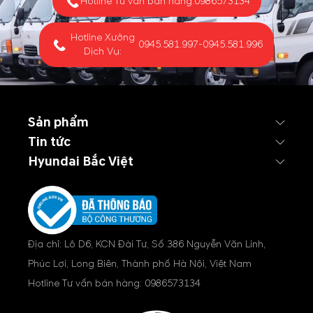
Hotline Tư vấn bán hàng:
0986573134
Hotline Xưởng
0945.581.997
-
0945.581.996
Dịch Vụ:
Sản phẩm
Tin tức
Hyundai Bắc Việt
Địa chỉ: Lô D6, KCN Đài Tư, Số 386 Nguyễn Văn Linh,
Phúc Lợi, Long Biên, Thành phố Hà Nội, Việt Nam
Hotline Tư vấn bán hàng:
0986573134