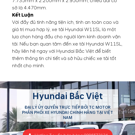
7.735mm x 2.200mm x 2.950mm, chiều dài cơ
sở là 4.470mm.
Kết Luận
Với đầy đủ tính năng tiện ích, tính an toàn cao và
giá trị mua hợp lý, xe tải Hyundai W11SL là một
lựa chọn hàng đầu cho người làm kinh doanh vận
tải. Nếu bạn quan tâm đến xe tải Hyundai W11SL,
hãy liên hệ ngay với Hyundai Bắc Việt để biết
thêm thông tin chi tiết và sở hữu chiếc xe tải tốt
nhất cho mình.
Hyundai Bắc Việt
ĐẠI LÝ ỦY QUYỀN TRỰC TIẾP BỞI TC MOTOR
PHÂN PHỐI XE HYUNDAI CHÍNH HÃNG TẠI VIỆT
NAM