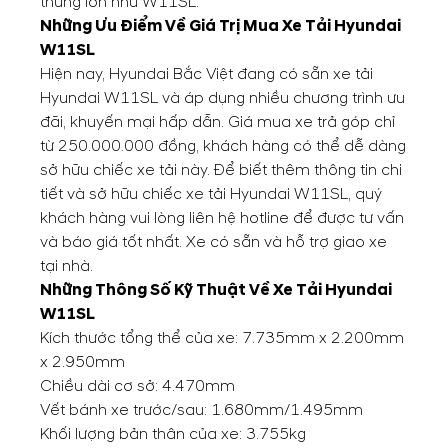
thùng lớn như W11SL.
Những Ưu Điểm Về Giá Trị Mua Xe Tải Hyundai
W11SL
Hiện nay, Hyundai Bắc Việt đang có sẵn xe tải
Hyundai W11SL và áp dụng nhiều chương trình ưu
đãi, khuyến mại hấp dẫn. Giá mua xe trả góp chỉ
từ 250.000.000 đồng, khách hàng có thể dễ dàng
sở hữu chiếc xe tải này. Để biết thêm thông tin chi
tiết và sở hữu chiếc xe tải Hyundai W11SL, quý
khách hàng vui lòng liên hệ hotline để được tư vấn
và báo giá tốt nhất. Xe có sẵn và hỗ trợ giao xe
tại nhà.
Những Thông Số Kỹ Thuật Về Xe Tải Hyundai
W11SL
Kích thước tổng thể của xe: 7.735mm x 2.200mm
x 2.950mm
Chiều dài cơ sở: 4.470mm
Vết bánh xe trước/sau: 1.680mm/1.495mm
Khối lượng bản thân của xe: 3.755kg