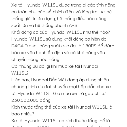
Xe tải Hyundai W11SL được trang bị các tính năng
an toàn như cửa sổ chỉnh điện, vô lăng trợ lực, hệ
thống giải trí đa dạng, hệ thống điều hòa công
suất lớn và hệ thống phanh ABS.
Khối động cơ của Hyundai W11SL như thế nào?
Hyundai W11SL sử dụng khối động cơ hiện đại
D4GA Diesel, công suất cực đại là 150PS để đảm
bảo xe vận hành ổn định và có khả năng vận
chuyển hàng hóa nặng.
Có những ưu đãi gì khi mua xe tải Hyundai
W11SL?
Hiện nay, Hyundai Bắc Việt đang áp dụng nhiều
chương trình ưu đãi, khuyến mại hấp dẫn cho xe
tải Hyundai W11SL. Giá mua xe trả góp chỉ từ
250.000.000 đồng.
Kích thước tổng thể của xe tải Hyundai W11SL là
bao nhiêu?
Xe tải Hyundai W11SL có kích thước tổng thể là