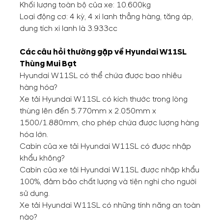
Khối lượng toàn bộ của xe: 10.600kg
Loại động cơ: 4 kỳ, 4 xi lanh thẳng hàng, tăng áp,
dung tích xi lanh là 3.933cc
Các câu hỏi thường gặp về Hyundai W11SL
Thùng Mui Bạt
Hyundai W11SL có thể chứa được bao nhiêu
hàng hóa?
Xe tải Hyundai W11SL có kích thước trong lòng
thùng lên đến 5.770mm x 2.050mm x
1500/1.880mm, cho phép chứa được lượng hàng
hóa lớn.
Cabin của xe tải Hyundai W11SL có được nhập
khẩu không?
Cabin của xe tải Hyundai W11SL được nhập khẩu
100%, đảm bảo chất lượng và tiện nghi cho người
sử dụng.
Xe tải Hyundai W11SL có những tính năng an toàn
nào?