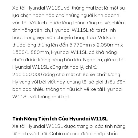
Xe tải Hyundai W11SL với thùng mui bạt là một sự
lựa chọn hoàn hảo cho những người kinh doanh
vận tải. Với kích thước lòng thùng rộng rãi và nhiều
tính năng tiện ích, Hyundai W11SL tỏ ra rất linh
hoạt trong việc vận chuyển hàng hóa. Với kích
thước lòng thùng lên đến 5.770mm x 2.050mm x
1500/1.880mm, Hyundai W11SL có khả năng
chứa được lượng hàng hóa lớn. Ngoài ra, giá xe tải
Hyundai W11SL cũng rất hợp lý, chỉ từ
250.000.000 đồng cho một chiếc xe chất lượng.
Hy vọng với bài viết này, chúng tôi sẽ giới thiệu đến
bạn đọc nhiều thông tin hữu ích về xe tải Hyundai
W11SL với thùng mui bạt.
Tính Năng Tiện Ích Của Hyundai W11SL
Xe tải Hyundai W11SL được trang bị các tính năng
tiện ích vượt trội. Cabin của xe được nhập khẩu