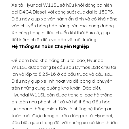
Xe tải Hyundai W11SL sở hữu khối động cơ hiện
đại D4GA Diesel, với công suất cực đại là 150PS.
Điều này giúp xe vận hành ổn định và có khả năng
vận chuyển hàng hóa nặng trên mọi cung đường.
Xe cũng trang bị tiêu chuẩn khí thải Euro 5, giúp
tiết kiệm nhiên liệu và bảo vệ môi trường.
Hệ Thống An Toàn Chuyên Nghiệp
Để đảm bảo khả năng chịu tải cao, Hyundai
W11SL được trang bị cầu sau Dymos 32R chịu tải
lớn và lốp to 8.25-16 ở cả cầu trước và cầu sau.
Điều này giúp xe linh hoạt và dễ dàng di chuyển
trên những cung đường khó khăn. Đặc biệt,
Hyundai W11SL còn được trang bị các hệ thống
an toàn như phanh khí xả và hệ thống điều hòa
lực phanh thông minh. Đây là những hệ thống an
toàn mới được trang bị trên dòng xe tải Hyundai,
đặc biệt quan trọng đối với những xe có kích thước