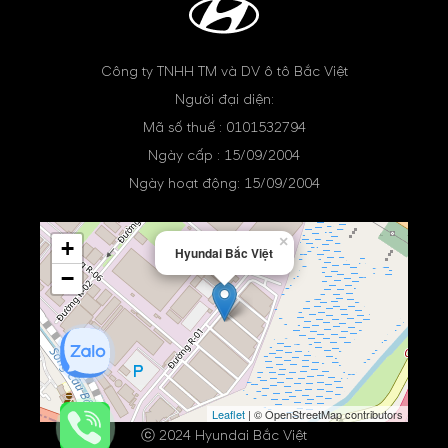
Công ty TNHH TM và DV ô tô Bắc Việt
Người đại diện:
Mã số thuế : 0101532794
Ngày cấp : 15/09/2004
Ngày hoạt động: 15/09/2004
×
+
Hyundai Bắc Việt
−
Leaflet
| © OpenStreetMap contributors
ⓒ 2024 Hyundai Bắc Việt