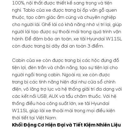
100%, nội thất được thiết kế sang trọng và tiện
nghi. Tablo của xe được trang bị ốp vân gỗ quen
thuộc, tạo cảm giác ấm cúng và chuyên nghiệp
cho người lái. Ghế lái có khả năng nhớ vị trí lại, giúp
người lái tạo được sự thoải mái trong quá trình vận
hành. Để đảm bảo an toàn, xe tải Hyundai W11SL
còn được trang bị dây đai an toàn 3 điểm.
Cabin của xe còn được trang bị các hộc đựng đồ
tiện lợi, đèn trần và chắn nắng, tạo sự tiện lợi cho
người ngồi trong cabin. Ngoài ra, xe còn được
trang bị các tính năng hiện đại như cửa sổ chỉnh
điện, vô lăng trợ lực và hệ thống giải trí đa dạng với
các kết nối USB, AUX và tẩu châm thuốc. Với hệ
thống điều hòa công suất lớn, xe tải Hyundai
W11SL giúp lái xe thoải mái trong mọi điều kiện
thời tiết tại Việt Nam.
Khối Động Cơ Hiện Đại và Tiết Kiệm Nhiên Liệu