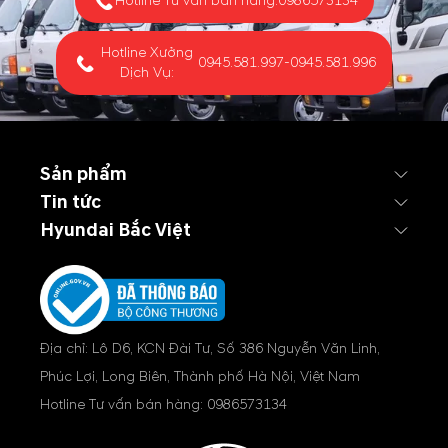
Hotline Tư vấn bán hàng:
0986573134
Hotline Xưởng
0945.581.997
-
0945.581.996
Dịch Vụ:
Sản phẩm
Tin tức
Hyundai Bắc Việt
Địa chỉ: Lô D6, KCN Đài Tư, Số 386 Nguyễn Văn Linh,
Phúc Lợi, Long Biên, Thành phố Hà Nội, Việt Nam
Hotline Tư vấn bán hàng:
0986573134