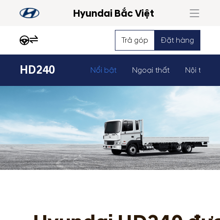
Hyundai Bắc Việt
Trả góp
Đặt hàng
HD240
Nổi bật
Ngoại thất
Nội thất