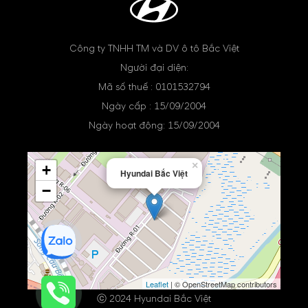
Công ty TNHH TM và DV ô tô Bắc Việt
Người đại diện:
Mã số thuế : 0101532794
Ngày cấp : 15/09/2004
Ngày hoạt động: 15/09/2004
×
+
Hyundai Bắc Việt
−
Leaflet
| © OpenStreetMap contributors
ⓒ 2024 Hyundai Bắc Việt