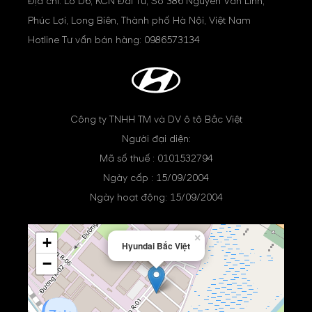
Địa chỉ: Lô D6, KCN Đài Tư, Số 386 Nguyễn Văn Linh,
Phúc Lợi, Long Biên, Thành phố Hà Nội, Việt Nam
Hotline Tư vấn bán hàng:
0986573134
Công ty TNHH TM và DV ô tô Bắc Việt
Người đại diện:
Mã số thuế : 0101532794
Ngày cấp : 15/09/2004
Ngày hoạt động: 15/09/2004
×
+
Hyundai Bắc Việt
−