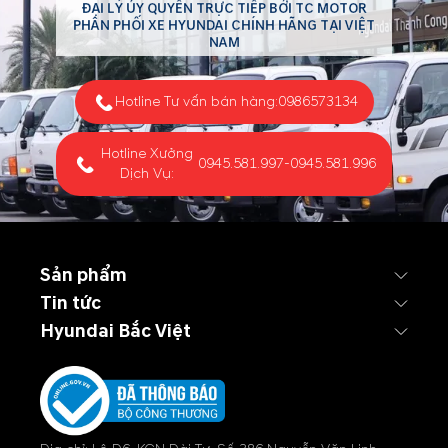
ĐẠI LÝ ỦY QUYỀN TRỰC TIẾP BỞI TC MOTOR
PHÂN PHỐI XE HYUNDAI CHÍNH HÃNG TẠI VIỆT
NAM
Hotline Tư vấn bán hàng:
0986573134
Hotline Xưởng
0945.581.997
-
0945.581.996
Dịch Vụ:
Sản phẩm
Tin tức
Hyundai Bắc Việt