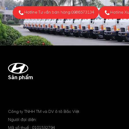
Hotline Tư vấn bán hàng:
0986573134
Hotline X
Sản phẩm
Công ty TNHH TM và DV ô tô Bắc Việt
Người đại diện:
Mã số thuế : 0101532794