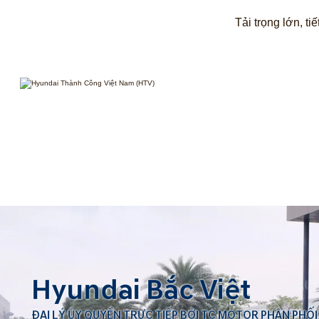
Tải trọng lớn, t
Hyundai Bắc Việt
ĐẠI LÝ ỦY QUYỀN TRỰC TIẾP BỞI TC MOTOR PHÂN PHỐI