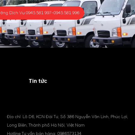
ưởng Dịch Vụ:
0945.581.997
-
0945.581.996
Tin tức
Địa chỉ: Lô D6, KCN Đài Tư, Số 386 Nguyễn Văn Linh, Phúc Lợi,
Long Biên, Thành phố Hà Nội, Việt Nam
Hotline Tư vấn bán hàng:
0986573134