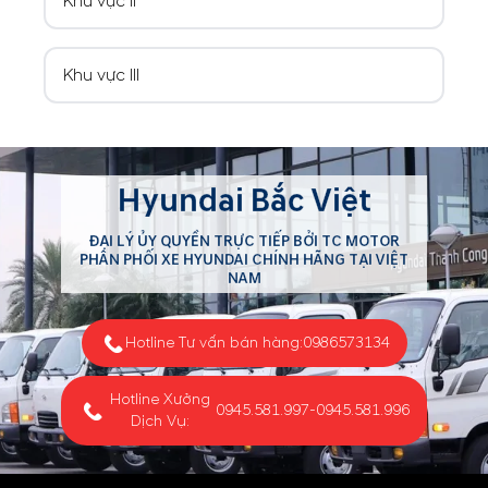
Khu vực II
Khu vực III
Hyundai Bắc Việt
ĐẠI LÝ ỦY QUYỀN TRỰC TIẾP BỞI TC MOTOR
PHÂN PHỐI XE HYUNDAI CHÍNH HÃNG TẠI VIỆT
NAM
Hotline Tư vấn bán hàng:
0986573134
Hotline Xưởng
0945.581.997
-
0945.581.996
Dịch Vụ: