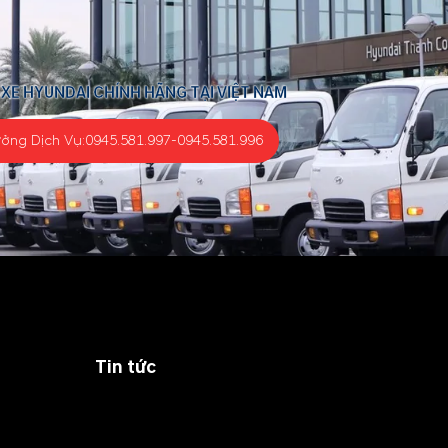
 XE HYUNDAI CHÍNH HÃNG TẠI VIỆT NAM
ưởng Dịch Vụ:
0945.581.997
-
0945.581.996
Tin tức