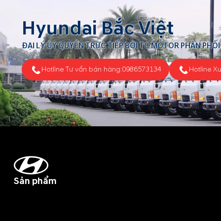
Hyundai Bắc Việt
ĐẠI LÝ ỦY QUYỀN TRỰC TIẾP BỞI TC MOTOR PHÂN PHỐI
Hotline Tư vấn bán hàng:
0986573134
Hotline X
Sản phẩm