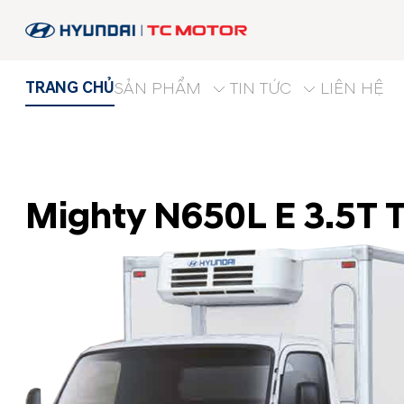
TRANG CHỦ
SẢN PHẨM
TIN TỨC
LIÊN HỆ
Mighty N650L E 3.5T 