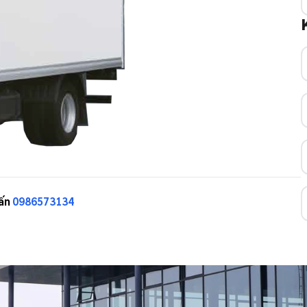
vấn
0986573134