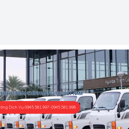
 XE HYUNDAI CHÍNH HÃNG TẠI VIỆT NAM
ưởng Dịch Vụ:
0945.581.997
-
0945.581.996