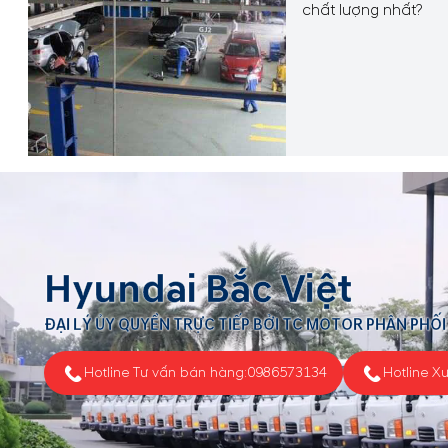
chất lượng nhất?
Hyundai Bắc Việt
ĐẠI LÝ ỦY QUYỀN TRỰC TIẾP BỞI TC MOTOR PHÂN PHỐI
Hotline Tư vấn bán hàng:
0986573134
Hotline X