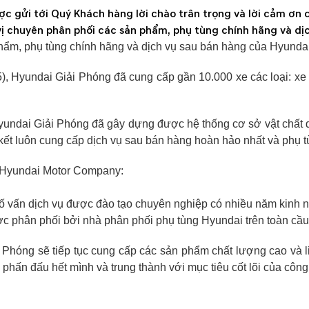
ợc gửi tới Quý Khách hàng lời chào trân trọng và lời cảm ơ
vị chuyên phân phối các sản phẩm, phụ tùng chính hãng và d
hẩm, phụ tùng chính hãng và dịch vụ sau bán hàng của Hyunda
, Hyundai Giải Phóng đã cung cấp gần 10.000 xe các loại: xe 
undai Giải Phóng đã gây dựng được hệ thống cơ sở vật chất qu
m kết luôn cung cấp dịch vụ sau bán hàng hoàn hảo nhất và phụ
a Hyundai Motor Company:
cố vấn dịch vụ được đào tạo chuyên nghiệp có nhiều năm kinh 
c phân phối bởi nhà phân phối phụ tùng Hyundai trên toàn cầu
 Phóng sẽ tiếp tục cung cấp các sản phẩm chất lượng cao và l
hấn đấu hết mình và trung thành với mục tiêu cốt lõi của công t