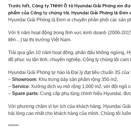
Trước hết, Công ty TNHH Ô tô Hyundai Giải Phóng xin đư
phẩm của Công ty chúng tôi. Hyundai Giải Phóng là Đơn 
Hyundai Giải Phóng là Đơn vị chuyên phân phối các sản p
Với 9 năm hoạt động trong lĩnh vực kinh doanh (2006-2015)
tiền…) tại thị trường Việt Nam.
Trải qua gần 10 năm hoạt động, phấn đấu không ngừng, Hy
độ phục vụ tận tình, chuyên nghiệp. Công ty chúng tôi ca
Hyundai Giải Phóng tự hào là Đại lý đạt tiêu chuẩn 3S củ
–
Showroom
: Khu trưng bày sản phẩm rộng 350 m2.
–
Service
: Xưởng dịch vụ mở rộng 1,000 m2, với đội ngũ 
–
Spare parts
: Cung cấp phụ tùng chính hiệu Hyundai, đượ
Với phương châm vì lợi ích của khách hàng, Hyundai Giải
hài lòng cao nhất cho khách hàng của mình. Chúng tôi luôn p
******