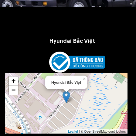
Hyundai Bắc Việt
×
+
Hyundai Bắc Việt
−
Leaflet
| © OpenStreetMap contributors