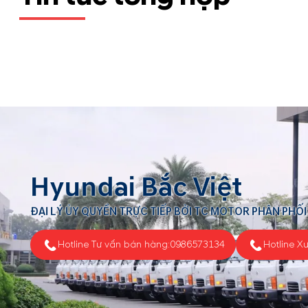
Hyundai Bắc Việt
ĐẠI LÝ ỦY QUYỀN TRỰC TIẾP BỞI TC MOTOR PHÂN PHỐI
Hotline Tư vấn bán hàng:
0986573134
Hotline X