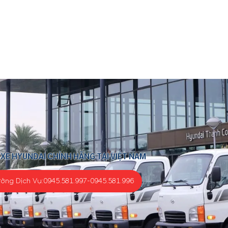
 XE HYUNDAI CHÍNH HÃNG TẠI VIỆT NAM
ưởng Dịch Vụ:
0945.581.997
-
0945.581.996