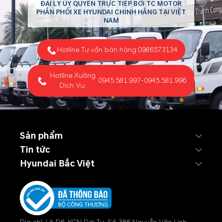
ĐẠI LÝ ỦY QUYỀN TRỰC TIẾP BỞI TC MOTOR
PHÂN PHỐI XE HYUNDAI CHÍNH HÃNG TẠI VIỆT
NAM
Hotline Tư vấn bán hàng:
0986573134
Hotline Xưởng
0945.581.997
-
0945.581.996
Dịch Vụ:
Sản phẩm
Tin tức
Hyundai Bắc Việt