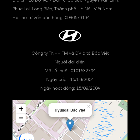
Địa chỉ: Lô D6, KCN Đài Tư, Số 386 Nguyễn Văn Linh,
Phúc Lợi, Long Biên, Thành phố Hà Nội, Việt Nam
Hotline Tư vấn bán hàng:
0986573134
Công ty TNHH TM và DV ô tô Bắc Việt
Người đại diện:
Mã số thuế : 0101532794
Ngày cấp : 15/09/2004
Ngày hoạt động: 15/09/2004
×
+
Hyundai Bắc Việt
−