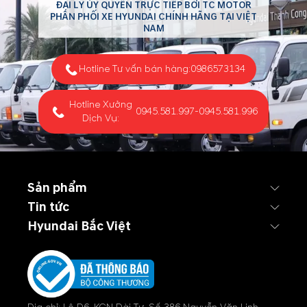
ĐẠI LÝ ỦY QUYỀN TRỰC TIẾP BỞI TC MOTOR
PHÂN PHỐI XE HYUNDAI CHÍNH HÃNG TẠI VIỆT
NAM
Hotline Tư vấn bán hàng:
0986573134
Hotline Xưởng
0945.581.997
-
0945.581.996
Dịch Vụ:
Sản phẩm
Tin tức
Hyundai Bắc Việt