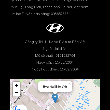
Địa chỉ: Lô D6, KCN Đài Tư, Số 386 Nguyễn Văn Linh,
Phúc Lợi, Long Biên, Thành phố Hà Nội, Việt Nam
Hotline Tư vấn bán hàng:
0986573134
Công ty TNHH TM và DV ô tô Bắc Việt
Người đại diện:
Mã số thuế : 0101532794
Ngày cấp : 15/09/2004
Ngày hoạt động: 15/09/2004
×
+
Hyundai Bắc Việt
−