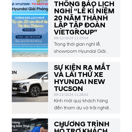
THÔNG BÁO LỊCH
NGHỈ “LỄ KỈ NIỆM
20 NĂM THÀNH
LẬP TẬP ĐOÀN
VIETGROUP”
09/12/2024 11:25:04
Trong thời gian nghỉ lễ,
showroom Hyundai Giải
Phóng vẫn mở cửa phục vụ
Quý khách hàng tham quan
SỰ KIỆN RA MẮT
và lái thử xe.
VÀ LÁI THỬ XE
HYUNDAI NEW
TUCSON
09/12/2024 11:28:02
Kính mời quý khách hàng
đến tham dự và trải nghiệm
trực tiếp HYUNDAI NEW
TUCSON
CHƯƠNG TRÌNH
HỖ TRỢ KHÁCH