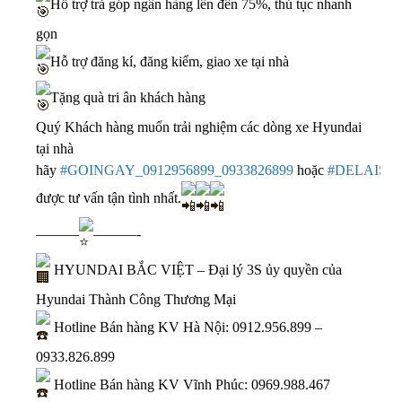
Hỗ trợ trả góp ngân hàng lên đến 75%, thủ tục nhanh
gọn
Hỗ trợ đăng kí, đăng kiểm, giao xe tại nhà
Tặng quà tri ân khách hàng
Quý Khách hàng muốn trải nghiệm các dòng xe Hyundai
tại nhà
hãy
#GOINGAY_0912956899_0933826899
hoặc
#DELAISO
được tư vấn tận tình nhất.
———
———-
HYUNDAI BẮC VIỆT – Đại lý 3S ủy quyền của
Hyundai Thành Công Thương Mại
Hotline Bán hàng KV Hà Nội:
0912.956.899
–
0933.826.899
Hotline Bán hàng KV Vĩnh Phúc:
0969.988.467