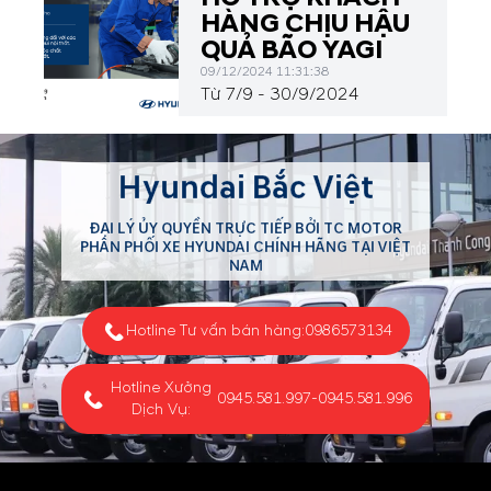
HÀNG CHỊU HẬU
QUẢ BÃO YAGI
09/12/2024 11:31:38
Từ 7/9 - 30/9/2024
Hyundai Bắc Việt
ĐẠI LÝ ỦY QUYỀN TRỰC TIẾP BỞI TC MOTOR
PHÂN PHỐI XE HYUNDAI CHÍNH HÃNG TẠI VIỆT
NAM
Hotline Tư vấn bán hàng:
0986573134
Hotline Xưởng
0945.581.997
-
0945.581.996
Dịch Vụ: