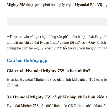
Mighty 75S
được phân phối bởi đại lý cấp 1
Hyundai Bắc Việt
, 
⇒Được tư vấn và lựa chọn dòng sản phẩm thích hợp nhất,lòng nhiệ
tốt nhất mà chỉ có đại lý cấp 1 như chúng tôi mới có ⇒Qúy khách
chúng tôi đem lại ⇒Qúy khách được hỗ trợ vay vốn trả góp,trong th
Câu hỏi thường gặp
Giá xe tải Hyundai Mighty 75S là bao nhiêu?
Hiện tại Hyundai Mighty 75S có giá thành khác nhau. Tuỳ từng loạ
tốt nhất.
Xe Hyundai Mighty 75S có phải nhập khẩu linh kiệ
Hyundai Mighty 75S có 100% linh kiện CKD được nhập khẩu từ