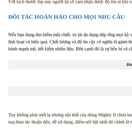
Với kích thước lốp này người lái sẽ cảm nhận được độ êm ái khi v
ĐỐI TÁC HOÀN HẢO CHO MỌI NHU CẦU
Nếu bạn đang tìm kiếm một chiếc xe tải đa dụng đáp ứng mọi kỳ 
linh hoạt và hiệu quả. Chất lượng và độ tin cậy có nghĩa là giảm 
hành mạnh mẽ, tiết kiệm nhiên liệu. Bên cạnh đó là sự bền bỉ và c
Đèn
Tuy không phải mới lạ nhưng nội thất của dòng Mighty II chưa bao 
nay,thao tác thuận tiện, dễ sử dụng, điểm nổi bật nhất đó chính là