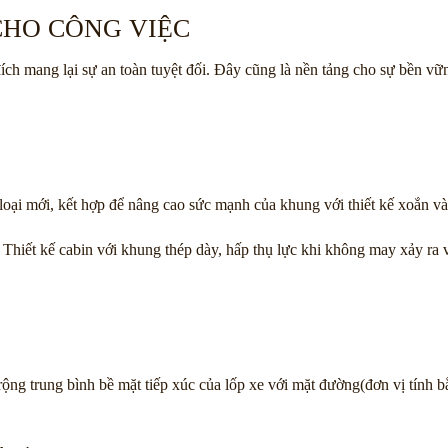
CHO CÔNG VIỆC
h mang lại sự an toàn tuyệt đối. Đây cũng là nền tảng cho sự bền vữn
-loại mới, kết hợp để nâng cao sức mạnh của khung với thiết kế xoắn v
hiết kế cabin với khung thép dày, hấp thụ lực khi không may xảy ra v
rộng trung bình bề mặt tiếp xúc của lốp xe với mặt đường(đơn vị tính bằ