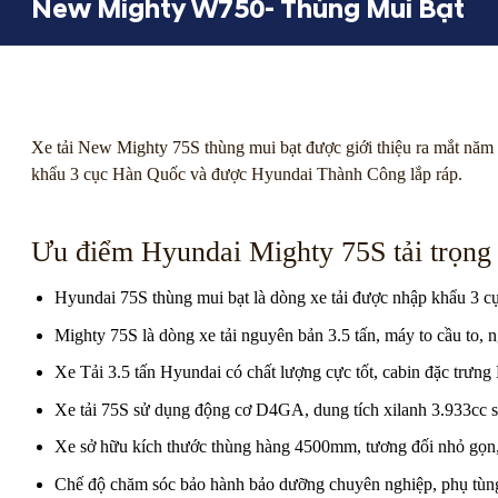
New Mighty W750- Thùng Mui Bạt
Xe tải New Mighty 75S thùng mui bạt được giới thiệu ra mắt năm 
khẩu 3 cục Hàn Quốc và được Hyundai Thành Công lắp ráp.
Ưu điểm Hyundai Mighty 75S tải trọng
Hyundai 75S thùng mui bạt là dòng xe tải được nhập khẩu 3
Mighty 75S là dòng xe tải nguyên bản 3.5 tấn, máy to cầu to,
Xe Tải 3.5 tấn Hyundai có chất lượng cực tốt, cabin đặc trưn
Xe tải 75S sử dụng động cơ D4GA, dung tích xilanh 3.933cc sả
Xe sở hữu kích thước thùng hàng 4500mm, tương đối nhỏ gọn,
Chế độ chăm sóc bảo hành bảo dưỡng chuyên nghiệp, phụ tùng t