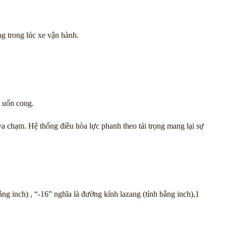
g trong lúc xe vận hành.
à uốn cong.
a chạm. Hệ thống điều hòa lực phanh theo tải trọng mang lại sự
ng inch) , “-16” nghĩa là đường kính lazang (tính bằng inch),1