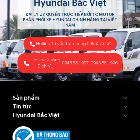
Hyundai Bắc Việt
ĐẠI LÝ ỦY QUYỀN TRỰC TIẾP BỞI TC MOTOR
PHÂN PHỐI XE HYUNDAI CHÍNH HÃNG TẠI VIỆT
NAM
Hotline Tư vấn bán hàng:
0986573134
Hotline Xưởng
0945.581.997
-
0945.581.996
Dịch Vụ:
Sản phẩm
Tin tức
Hyundai Bắc Việt