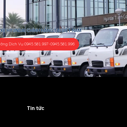
 XE HYUNDAI CHÍNH HÃNG TẠI VIỆT NAM
ưởng Dịch Vụ:
0945.581.997
-
0945.581.996
Tin tức