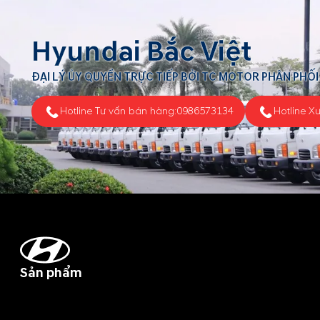
Hyundai Bắc Việt
ĐẠI LÝ ỦY QUYỀN TRỰC TIẾP BỞI TC MOTOR PHÂN PHỐI
Hotline Tư vấn bán hàng:
0986573134
Hotline X
Sản phẩm