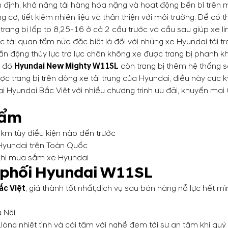
 định, khả năng tải hàng hóa nặng và hoạt động bền bỉ trên 
g cơ, tiết kiệm nhiên liệu và thân thiện với môi trường. Để 
 trang bị lốp to 8,25-16 ở cả 2 cầu trước và cầu sau giúp xe 
c tài quan tấm nữa đặc biệt là đối với những xe Hyundai tải 
ẫn động thủy lực trợ lực chân không xe được trang bị phanh k
 đó
Hyundai New Mighty W11SL
còn trang bị thêm hệ thống s
ợc trang bị trên dòng xe tải trung của Hyundai, điều này cực k
ại Hyundai Bắc Việt với nhiều chương trình ưu đãi, khuyến mại
hẩm
 tùy điều kiện nào đến trước
Hyundai trên Toàn Quốc
 khi mua sắm xe Hyundai
 phối
Hyundai W11SL
ắc Việt
, giá thành tốt nhất,dịch vụ sau bán hàng nỗ lực hết mì
 Nội
lòng nhiệt tình và cái tâm với nghề đem tới sự an tâm khi q