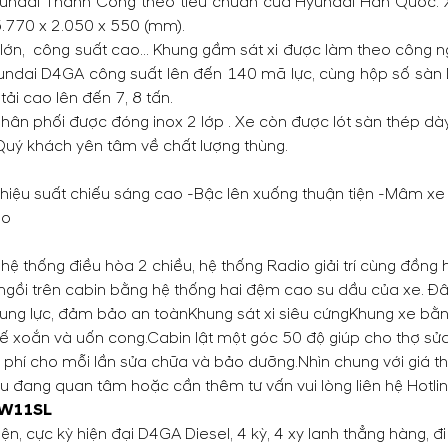
undai Thành Công theo tiêu chuẩn của Hyundai Hàn Quốc. X
 5.770 x 2.050 x 550 (mm).
lớn, công suất cao... Khung gầm sát xi được làm theo công 
Hyundai D4GA công suất lên đến 140 mã lực, cùng hộp số sà
ải cao lên đến 7, 8 tấn.
ân phối được đóng inox 2 lớp . Xe còn được lót sàn thép dà
Quý khách yên tâm về chất lượng thùng.
 hiệu suất chiếu sáng cao -Bậc lên xuống thuận tiện -Mâm xe 
ào
 hệ thống điều hòa 2 chiều, hệ thống Radio giải trí cùng đồng h
ngồi trên cabin bằng hệ thống hai đệm cao su dầu của xe. Đâ
ung lực, đảm bảo an toàn
Khung sát xi siêu cứng
Khung xe bằng
kế xoắn và uốn cong.
Cabin lật một góc 50 độ giúp cho thợ sửa
chi phí cho mỗi lần sửa chữa và bảo dưỡng.
Nhìn chung với giá t
u đang quan tâm hoặc cần thêm tư vấn vui lòng liên hệ Hotli
 W11SL
 cực kỳ hiện đại D4GA Diesel, 4 kỳ, 4 xy lanh thẳng hàng, đi 