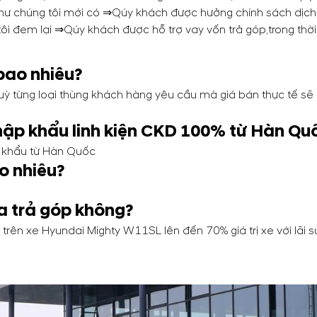
 1 như chúng tôi mới có ⇒Qúy khách được hưởng chính sách d
ôi đem lại ⇒Qúy khách được hỗ trợ vay vốn trả góp,trong thời 
bao nhiêu?
ỳ từng loại thùng khách hàng yêu cầu mà giá bán thực tế sẽ k
ập khẩu linh kiện CKD 100% từ Hàn Qu
 khẩu từ Hàn Quốc
o nhiêu?
a trả góp không?
trên xe Hyundai Mighty W11SL lên đến 70% giá trị xe với lãi su