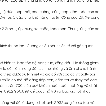
e tải 110 SL thùng lửng có tải trọng hàng hóa cho phép
nghệ đúc thép mới, cao cường, cứng cáp, đảm bảo cho xe
n Dymos 5 cấp cho khả năng truyền động cực tốt. Xe cũng
y 2.2mm giúp thùng xe chắc, khỏe hơn. Thùng lửng của xe
kích thước lớn -Gương chiếu hậu thiết kế với góc quan
ồ hiển thị báo tốc độ, vòng tua, xăng dầu...
Hệ thống giảm
y là cải tiến mang đến sự nhẹ nhàng và êm ái cho hành
 thép được xử lý nhiệt và gia cố với các ốc vít bolt-loại
 chữa có thể dễ dàng tiếp cận, kiểm tra và thay thế các
hành trên 700 triệu quý khách hoàn toàn hài lòng về chất
ne:
0912.956.899
để được hỗ trợ và báo giá tốt nhất.
cùng với đó là dung tích xi lanh 3933cc, giúp xe tạo nên