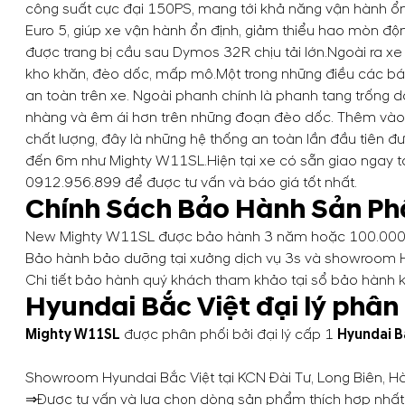
công suất cực đại 150PS, mang tới khả năng vận hành ổn
Euro 5, giúp xe vận hành ổn định, giảm thiểu hao mòn độn
được trang bị cầu sau Dymos 32R chịu tải lớn.
Ngoài ra xe
kho khăn, đèo dốc, mấp mô.
Một trong những điều các bá
an toàn trên xe. Ngoài phanh chính là phanh tang trống d
nhàng và êm ái hơn trên những đoạn đèo dốc.
Thêm vào
chất lượng, đây là những hệ thống an toàn lần đầu tiên đư
đến 6m như Mighty W11SL.
Hiện tại xe có sẵn giao ngay t
0912.956.899
để được tư vấn và báo giá tốt nhất.
Chính Sách Bảo Hành Sản P
New Mighty W11SL được bảo hành 3 năm hoặc 100.000km
Bảo hành bảo dưỡng tại xưởng dịch vụ 3s và showroom 
Chi tiết bảo hành quý khách tham khảo tại sổ bảo hành
Hyundai Bắc Việt đại lý phân
Mighty W11SL
được phân phối bởi đại lý cấp 1
Hyundai B
Showroom Hyundai Bắc Việt tại KCN Đài Tư, Long Biên, Hà
⇒Được tư vấn và lựa chọn dòng sản phẩm thích hợp nhất,