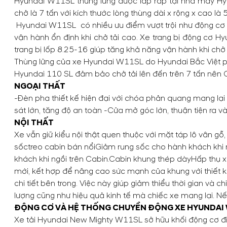
Hyundai W11SL
thùng lửng được lắp ráp tại nhà máy Hy
chở là 7 tấn với kích thước lòng thùng dài x rộng x cao là
Hyundai W11SL có nhiều ưu điểm vượt trội như động cơ 
vận hành ổn định khi chở tải cao. Xe trang bị động cơ 
trang bị lốp 8.25-16 giúp tăng khả năng vận hành khi chở t
Thùng lửng của xe Hyundai W11SL do Hyundai Bắc Việt ph
Hyundai 110 SL đảm bảo chở tải lên đến trên 7 tấn nên 
NGOẠI THẤT
-Đèn pha thiết kế hiện đại với chóa phản quang mang lại
sát lớn, tăng độ an toàn -Cửa mở góc lớn, thuận tiện ra v
NỘI THẤT
Xe vẫn giữ kiểu nội thật quen thuộc với mặt táp lô vân gỗ,
sốc
treo cabin bán nổi
Giảm rung sốc cho hành khách khi 
khách khi ngồi trên Cabin.
Cabin khung thép dày
Hấp thụ x
mới, kết hợp để nâng cao sức mạnh của khung với thiết 
chi tiết bên trong. Việc này giúp giảm thiểu thời gian và 
lượng cũng như hiệu quả kinh tế mà chiếc xe mang lại. Nế
ĐỘNG CƠ VÀ HỆ THỐNG CHUYỀN ĐỘNG XE HYUNDAI
Xe tải Hyundai New Mighty W11SL sở hữu khối động cơ điện,