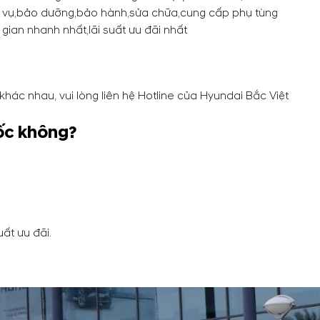
ịch vụ,bảo dưỡng,bảo hành,sửa chữa,cung cấp phụ tùng
gian nhanh nhất,lãi suất ưu đãi nhất
hác nhau, vui lòng liên hệ Hotline của Hyundai Bắc Việt
ốc không?
ất ưu đãi.