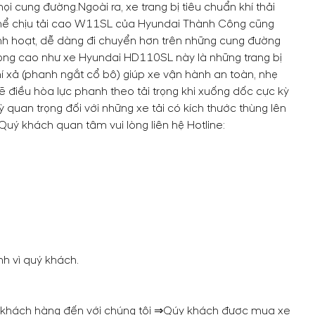
mọi cung đường.
Ngoài ra, xe trang bị tiêu chuẩn khí thải
có thể chịu tải cao W11SL của Hyundai Thành Công cũng
linh hoạt, dễ dàng đi chuyển hơn trên những cung đường
trọng cao như xe Hyundai HD110SL này là những trang bị
hí xả (phanh ngắt cổ bô) giúp xe vận hành an toàn, nhẹ
ẽ điều hòa lực phanh theo tải trọng khi xuống dốc cực kỳ
ỳ quan trọng đối với những xe tải có kích thước thùng lên
 Quý khách quan tâm vui lòng liên hệ Hotline:
nh vì quý khách.
uý khách hàng đến với chúng tôi ⇒Qúy khách được mua xe