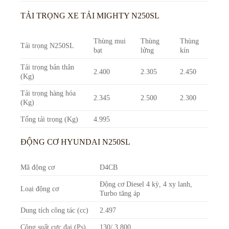
TẢI TRỌNG XE TẢI MIGHTY N250SL
Thùng mui
Thùng
Thùng
Tải trọng N250SL
bạt
lửng
kín
Tải trọng bản thân
2.400
2.305
2.450
(Kg)
Tải trọng hàng hóa
2.345
2.500
2.300
(Kg)
Tổng tải trọng (Kg)
4.995
ĐỘNG CƠ HYUNDAI N250SL
Mã động cơ
D4CB
Động cơ Diesel 4 kỳ, 4 xy lanh,
Loại động cơ
Turbo tăng áp
Dung tích công tác (cc)
2.497
Công suất cực đại (Ps)
130/ 3.800