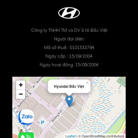
Công ty TNHH TM và DV ô tô Bắc Việt
Người đại diện:
Mã số thuế : 0101532794
Ngày cấp : 15/09/2004
Ngày hoạt động: 15/09/2004
×
+
Hyundai Bắc Việt
−
Leaflet
| © OpenStreetMap contributors