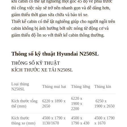
khi cabin có thể lật nghiêng một góc 45 độ về phía trước
thì công việc này sẽ trở nên nhanh gọn và dễ dàng hơn,
giảm thiểu thời gian sửa chữa và bảo trì xe.
Thiết kế cabin có thể lật nghiêng giúp cho người ngồi trên
cabin không bị ảnh hưởng bởi sức nóng từ động cơ và
giảm thiểu độ ồn so với thiết kế cabin thông thường.
Thông số kỹ thuật Hyundai N250SL
THÔNG SỐ KỸ THUẬT
KÍCH THƯỚC XE TẢI N250SL
Loại thùng
Thùng mui bạt
Thùng lửng
Thùng kín
N250SL
6220 x
Kích thước tổng
6220 x 1890 x
6250 x
1900 x
thể (mm)
2650
1900 x 2650
2200
Kích thước
4500 x 1790 x
4500 x
4500 x 1790
thùng xe (mm)
1130/1670
1790 x 430
x 1670