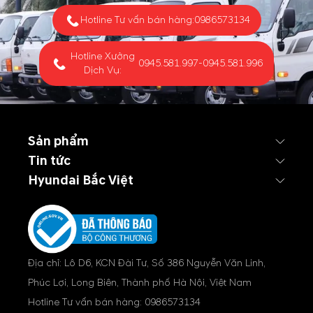
Hotline Tư vấn bán hàng:
0986573134
Hotline Xưởng
0945.581.997
-
0945.581.996
Dịch Vụ:
Sản phẩm
Tin tức
Hyundai Bắc Việt
Địa chỉ: Lô D6, KCN Đài Tư, Số 386 Nguyễn Văn Linh,
Phúc Lợi, Long Biên, Thành phố Hà Nội, Việt Nam
Hotline Tư vấn bán hàng:
0986573134