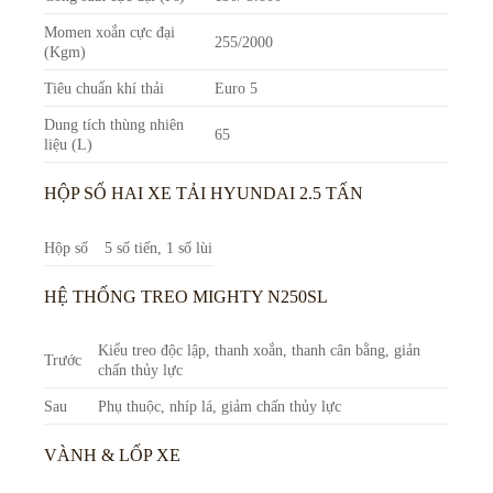
Momen xoắn cực đại
255/2000
(Kgm)
Tiêu chuẩn khí thải
Euro 5
Dung tích thùng nhiên
65
liệu (L)
HỘP SỐ HAI XE TẢI HYUNDAI 2.5 TẤN
Hộp số
5 số tiến, 1 số lùi
HỆ THỐNG TREO MIGHTY N250SL
Kiểu treo độc lập, thanh xoắn, thanh cân bằng, giản
Trước
chấn thủy lực
Sau
Phụ thuộc, nhíp lá, giảm chấn thủy lực
VÀNH & LỐP XE