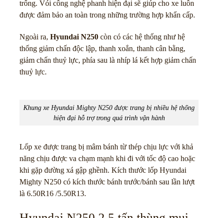
trống. Vói công nghệ phanh hiện đại sẽ giúp cho xe luôn
được đảm bảo an toàn trong những trường hợp khẩn cấp.
Ngoài ra,
Hyundai N250
còn có các hệ thống như hệ
thống giảm chấn độc lập, thanh xoắn, thanh cân bằng,
giảm chấn thuỷ lực, phía sau là nhíp lá kết hợp giảm chấn
thuỷ lực.
Khung xe Hyundai Mighty N250 được trang bị nhiều hệ thống
hiện đại hỗ trợ trong quá trình vận hành
Lốp xe được trang bị mâm bánh từ thép chịu lực với khả
năng chịu được va chạm mạnh khi đi với tốc độ cao hoặc
khi gặp đường xá gập ghềnh. Kích thước lốp Hyundai
Mighty N250 có kích thước bánh trước/bánh sau lần lượt
là 6.50R16 /5.50R13.
Hyundai N250 2.5 tấn thùng mui