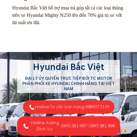
Hyundai Bắc Việt hỗ trợ mua trả góp tất cả các loại thùng
trên xe Hyundai Mighty N250 lên đến 70% giá trị xe với
lãi suất ưu đãi.
Hyundai Bắc Việt
ĐẠI LÝ ỦY QUYỀN TRỰC TIẾP BỞI TC MOTOR
PHÂN PHỐI XE HYUNDAI CHÍNH HÃNG TẠI VIỆT
NAM
Hotline Tư vấn bán hàng:
0986573134
Hotline Xưởng
0945.581.997
-
0945.581.996
Dịch Vụ: