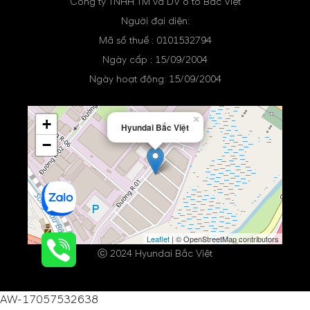
Công ty TNHH TM và DV ô tô Bắc Việt
Người đại diện:
Mã số thuế : 0101532794
Ngày cấp : 15/09/2004
Ngày hoạt động: 15/09/2004
×
+
Hyundai Bắc Việt
−
Leaflet
| © OpenStreetMap contributors
ⓒ 2024 Hyundai Bắc Việt
AW-17057532638