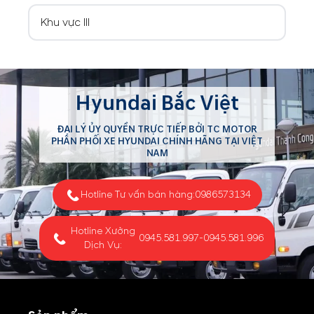
Khu vực III
Hyundai Bắc Việt
ĐẠI LÝ ỦY QUYỀN TRỰC TIẾP BỞI TC MOTOR
PHÂN PHỐI XE HYUNDAI CHÍNH HÃNG TẠI VIỆT
NAM
Hotline Tư vấn bán hàng:
0986573134
Hotline Xưởng
0945.581.997
-
0945.581.996
Dịch Vụ: