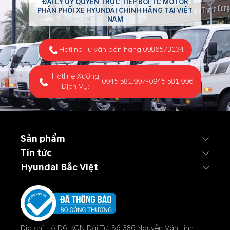
ĐẠI LÝ ỦY QUYỀN TRỰC TIẾP BỞI TC MOTOR
PHÂN PHỐI XE HYUNDAI CHÍNH HÃNG TẠI VIỆT
NAM
Hotline Tư vấn bán hàng:
0986573134
Hotline Xưởng
0945.581.997
-
0945.581.996
Dịch Vụ:
Sản phẩm
Tin tức
Hyundai Bắc Việt
Địa chỉ: Lô D6, KCN Đài Tư, Số 386 Nguyễn Văn Linh,