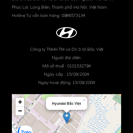
Phúc Lợi, Long Biên, Thành phố Hà Nội, Việt Nam
Hotline Tư vấn bán hàng:
0986573134
Công ty TNHH TM và DV ô tô Bắc Việt
Người đại diện:
Mã số thuế : 0101532794
Ngày cấp : 15/09/2004
Ngày hoạt động: 15/09/2004
×
+
Hyundai Bắc Việt
−